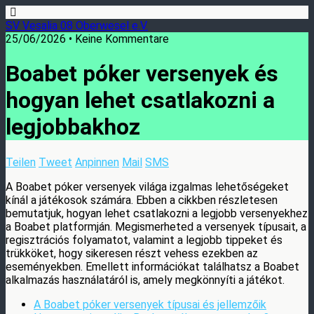
SV Vesalia 08 Oberwesel e.V.
25/06/2026 • Keine Kommentare
Boabet póker versenyek és
hogyan lehet csatlakozni a
legjobbakhoz
Teilen
Tweet
Anpinnen
Mail
SMS
A Boabet póker versenyek világa izgalmas lehetőségeket
kínál a játékosok számára. Ebben a cikkben részletesen
bemutatjuk, hogyan lehet csatlakozni a legjobb versenyekhez
a Boabet platformján. Megismerheted a versenyek típusait, a
regisztrációs folyamatot, valamint a legjobb tippeket és
trükköket, hogy sikeresen részt vehess ezekben az
eseményekben. Emellett információkat találhatsz a Boabet
alkalmazás használatáról is, amely megkönnyíti a játékot.
A Boabet póker versenyek típusai és jellemzőik