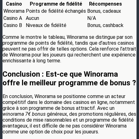
Casino
Programme de fidélité
Récompenses
Winorama
Points de fidélité échangés
Bonus, cadeaux
Casino A
Aucun
N/A
Casino B
Niveaux de fidélité
Bonus, cashback
Comme le montre le tableau, Winorama se distingue par son
programme de points de fidélité, tandis que d’autres casinos
peuvent ne pas offrir de telles options. Cela renforce l’attrait
de Winorama pour les joueurs qui recherchent une expérience
enrichissante à long terme.
Conclusion : Est-ce que Winorama
offre le meilleur programme de bonus ?
En conclusion, Winorama se positionne comme un acteur
compétitif dans le domaine des casinos en ligne, notamment
grâce à son programme de bonus attractif. Avec un
winorama 7€ bonus
généreux, des promotions régulières, des
conditions de mise raisonnables et un programme de fidélité
avantageux, il est difficile de ne pas considérer Winorama
comme une option de choix pour les joueurs.