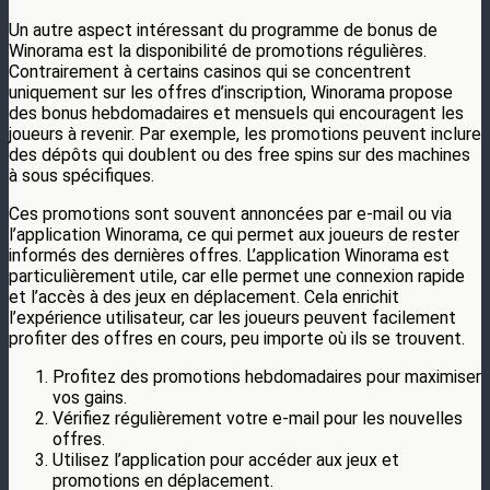
Un autre aspect intéressant du programme de bonus de
Winorama est la disponibilité de promotions régulières.
Contrairement à certains casinos qui se concentrent
uniquement sur les offres d’inscription, Winorama propose
des bonus hebdomadaires et mensuels qui encouragent les
joueurs à revenir. Par exemple, les promotions peuvent inclure
des dépôts qui doublent ou des free spins sur des machines
à sous spécifiques.
Ces promotions sont souvent annoncées par e-mail ou via
l’application Winorama, ce qui permet aux joueurs de rester
informés des dernières offres. L’application Winorama est
particulièrement utile, car elle permet une connexion rapide
et l’accès à des jeux en déplacement. Cela enrichit
l’expérience utilisateur, car les joueurs peuvent facilement
profiter des offres en cours, peu importe où ils se trouvent.
Profitez des promotions hebdomadaires pour maximiser
vos gains.
Vérifiez régulièrement votre e-mail pour les nouvelles
offres.
Utilisez l’application pour accéder aux jeux et
promotions en déplacement.