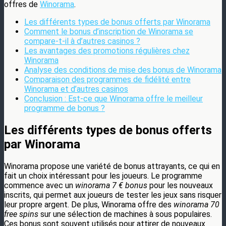
offres de
Winorama
.
Les différents types de bonus offerts par Winorama
Comment le bonus d’inscription de Winorama se
compare-t-il à d’autres casinos ?
Les avantages des promotions régulières chez
Winorama
Analyse des conditions de mise des bonus de Winorama
Comparaison des programmes de fidélité entre
Winorama et d’autres casinos
Conclusion : Est-ce que Winorama offre le meilleur
programme de bonus ?
Les différents types de bonus offerts
par Winorama
Winorama propose une variété de bonus attrayants, ce qui en
fait un choix intéressant pour les joueurs. Le programme
commence avec un
winorama 7 € bonus
pour les nouveaux
inscrits, qui permet aux joueurs de tester les jeux sans risquer
leur propre argent. De plus, Winorama offre des
winorama 70
free spins
sur une sélection de machines à sous populaires.
Ces bonus sont souvent utilisés pour attirer de nouveaux