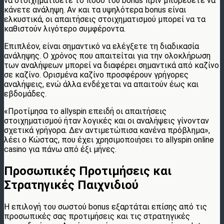
να στοιχηματίσετε το ποσό του bonus πριν μπορέσετε να
κάνετε ανάληψη. Αν και τα υψηλότερα bonus είναι
ελκυστικά, οι απαιτήσεις στοιχηματισμού μπορεί να τα
καθιστούν λιγότερο συμφέροντα.
Επιπλέον, είναι σημαντικό να ελέγξετε τη διαδικασία
ανάληψης. Ο χρόνος που απαιτείται για την ολοκλήρωση
των αναλήψεων μπορεί να διαφέρει σημαντικά από καζίνο
σε καζίνο. Ορισμένα καζίνο προσφέρουν γρήγορες
αναλήψεις, ενώ άλλα ενδέχεται να απαιτούν έως και
εβδομάδες.
«Προτίμησα το allyspin επειδή οι απαιτήσεις
στοιχηματισμού ήταν λογικές και οι αναλήψεις γίνονταν
σχετικά γρήγορα. Δεν αντιμετώπισα κανένα πρόβλημα»,
λέει ο Κώστας, που έχει χρησιμοποιήσει το allyspin online
casino για πάνω από έξι μήνες.
Προσωπικές Προτιμήσεις και
Στρατηγικές Παιχνιδιού
Η επιλογή του σωστού bonus εξαρτάται επίσης από τις
προσωπικές σας προτιμήσεις και τις στρατηγικές