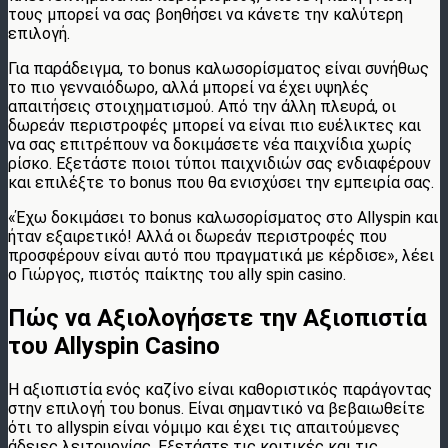
τους μπορεί να σας βοηθήσει να κάνετε την καλύτερη
επιλογή.
Για παράδειγμα, το bonus καλωσορίσματος είναι συνήθως
το πιο γενναιόδωρο, αλλά μπορεί να έχει υψηλές
απαιτήσεις στοιχηματισμού. Από την άλλη πλευρά, οι
δωρεάν περιστροφές μπορεί να είναι πιο ευέλικτες και
να σας επιτρέπουν να δοκιμάσετε νέα παιχνίδια χωρίς
ρίσκο. Εξετάστε ποιοι τύποι παιχνιδιών σας ενδιαφέρουν
και επιλέξτε το bonus που θα ενισχύσει την εμπειρία σας.
«Έχω δοκιμάσει το bonus καλωσορίσματος στο Allyspin και
ήταν εξαιρετικό! Αλλά οι δωρεάν περιστροφές που
προσφέρουν είναι αυτό που πραγματικά με κέρδισε», λέει
ο Γιώργος, πιστός παίκτης του ally spin casino.
Πώς να Αξιολογήσετε την Αξιοπιστία
του Allyspin Casino
Η αξιοπιστία ενός καζίνο είναι καθοριστικός παράγοντας
στην επιλογή του bonus. Είναι σημαντικό να βεβαιωθείτε
ότι το allyspin είναι νόμιμο και έχει τις απαιτούμενες
άδειες λειτουργίας. Εξετάστε τις κριτικές και τις