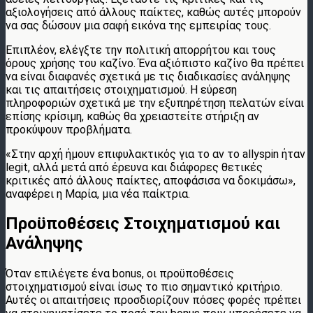
αξιολογήσεις από άλλους παίκτες, καθώς αυτές μπορούν
να σας δώσουν μια σαφή εικόνα της εμπειρίας τους.
Επιπλέον, ελέγξτε την πολιτική απορρήτου και τους
όρους χρήσης του καζίνο. Ένα αξιόπιστο καζίνο θα πρέπει
να είναι διαφανές σχετικά με τις διαδικασίες ανάληψης
και τις απαιτήσεις στοιχηματισμού. Η εύρεση
πληροφοριών σχετικά με την εξυπηρέτηση πελατών είναι
επίσης κρίσιμη, καθώς θα χρειαστείτε στήριξη αν
προκύψουν προβλήματα.
«Στην αρχή ήμουν επιφυλακτικός για το αν το allyspin ήταν
legit, αλλά μετά από έρευνα και διάφορες θετικές
κριτικές από άλλους παίκτες, αποφάσισα να δοκιμάσω»,
αναφέρει η Μαρία, μια νέα παίκτρια.
Προϋποθέσεις Στοιχηματισμού και
Ανάληψης
Όταν επιλέγετε ένα bonus, οι προϋποθέσεις
στοιχηματισμού είναι ίσως το πιο σημαντικό κριτήριο.
Αυτές οι απαιτήσεις προσδιορίζουν πόσες φορές πρέπει