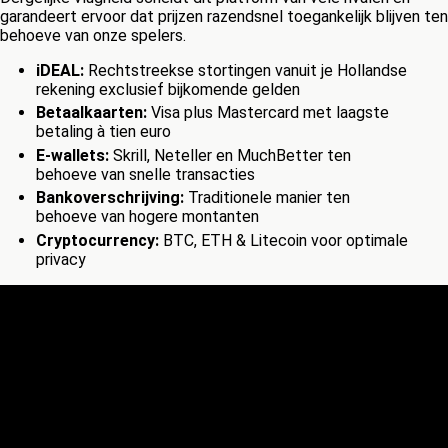
garandeert ervoor dat prijzen razendsnel toegankelijk blijven ten
behoeve van onze spelers.
iDEAL:
Rechtstreekse stortingen vanuit je Hollandse
rekening exclusief bijkomende gelden
Betaalkaarten:
Visa plus Mastercard met laagste
betaling à tien euro
E-wallets:
Skrill, Neteller en MuchBetter ten
behoeve van snelle transacties
Bankoverschrijving:
Traditionele manier ten
behoeve van hogere montanten
Cryptocurrency:
BTC, ETH & Litecoin voor optimale
privacy