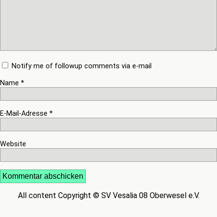
Notify me of followup comments via e-mail
Name
*
E-Mail-Adresse
*
Website
All content Copyright © SV Vesalia 08 Oberwesel e.V.