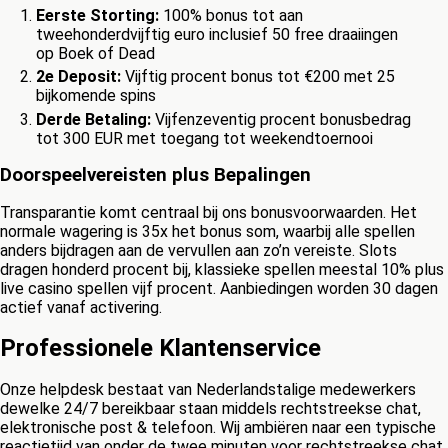
Eerste Storting:
100% bonus tot aan
tweehonderdvijftig euro inclusief 50 free draaiingen
op Boek of Dead
2e Deposit:
Vijftig procent bonus tot €200 met 25
bijkomende spins
Derde Betaling:
Vijfenzeventig procent bonusbedrag
tot 300 EUR met toegang tot weekendtoernooi
Doorspeelvereisten plus Bepalingen
Transparantie komt centraal bij ons bonusvoorwaarden. Het
normale wagering is 35x het bonus som, waarbij alle spellen
anders bijdragen aan de vervullen aan zo’n vereiste. Slots
dragen honderd procent bij, klassieke spellen meestal 10% plus
live casino spellen vijf procent. Aanbiedingen worden 30 dagen
actief vanaf activering.
Professionele Klantenservice
Onze helpdesk bestaat van Nederlandstalige medewerkers
dewelke 24/7 bereikbaar staan middels rechtstreekse chat,
elektronische post & telefoon. Wij ambiëren naar een typische
reactietijd van onder de twee minuten voor rechtstreekse chat