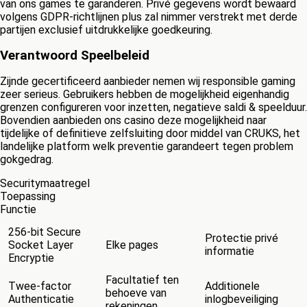
van ons games te garanderen. Privé gegevens wordt bewaard
volgens GDPR-richtlijnen plus zal nimmer verstrekt met derde
partijen exclusief uitdrukkelijke goedkeuring.
Verantwoord Speelbeleid
Zijnde gecertificeerd aanbieder nemen wij responsible gaming
zeer serieus. Gebruikers hebben de mogelijkheid eigenhandig
grenzen configureren voor inzetten, negatieve saldi & speelduur.
Bovendien aanbieden ons casino deze mogelijkheid naar
tijdelijke of definitieve zelfsluiting door middel van CRUKS, het
landelijke platform welk preventie garandeert tegen problem
gokgedrag.
Securitymaatregel
Toepassing
Functie
256-bit Secure
Protectie privé
Socket Layer
Elke pages
informatie
Encryptie
Facultatief ten
Twee-factor
Additionele
behoeve van
Authenticatie
inlogbeveiliging
rekeningen