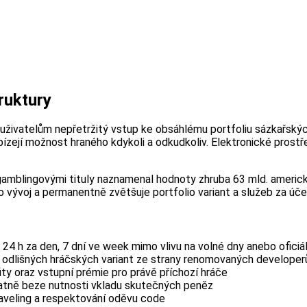
ruktury
uživatelům nepřetržitý vstup ke obsáhlému portfoliu sázkařskýc
zejí možnost hraného kdykoli a odkudkoliv. Elektronické prostře
mblingovými tituly naznamenal hodnoty zhruba 63 mld. americkýc
to vývoj a permanentně zvětšuje portfolio variant a služeb za úč
m 24 h za den, 7 dní ve week mimo vlivu na volné dny anebo ofici
e odlišných hráčských variant ze strany renomovaných developer
ity oraz vstupní prémie pro právě příchozí hráče
atně beze nutnosti vkladu skutečných peněz
raveling a respektování oděvu code