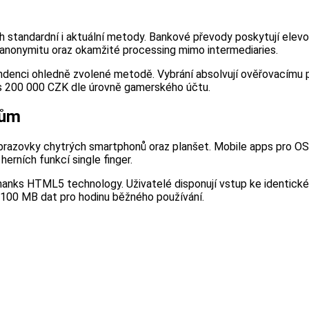
ích standardní i aktuální metody. Bankové převody poskytují elevo
jí anonymitu oraz okamžité processing mimo intermediaries.
denci ohledně zvolené metodě. Vybrání absolvují ověřovacímu p
us 200 000 CZK dle úrovně gamerského účtu.
lům
razovky chytrých smartphonů oraz planšet. Mobile apps pro OS An
herních funkcí single finger.
thanks HTML5 technology. Uživatelé disponují vstup ke identic
0-100 MB dat pro hodinu běžného používání.