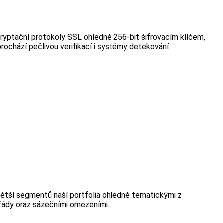
ryptační protokoly SSL ohledně 256-bit šifrovacím klíčem,
rochází pečlivou verifikací i systémy detekování
ejvětší segmentů naší portfolia ohledně tematickými z
i řády oraz sázečními omezeními.