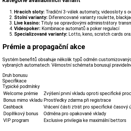
Kategorie availabilních variant
Hracích sloty:
Tradiční 3-válek automaty, videosloty s 
Stolní varianty:
Diferencované varianty roulette, blackja
Live kasino:
Tituly se opravdovými administrátory trans
Videopoker:
Kombinace automatů a poker regulací
Specializované varianty:
Lotto, keno, scratch cards oraz
Prémie a propagační akce
Systém benefitů obsahuje několik typů odměn customizovanýc
vybraných automatech. Věrnostní schémata bonusují pravidelné 
Druh bonusu
Specifikace
Typické podmínky
Welcome prémie
Zvýšení první vkladu oproti specifické pro
Bonus mimo vkladu
Prostředky zdarma při registrace
Cashback
Vrácení části ztrát pro specifické časový 
Doplňkový bonus
Odměna pro opakované vklady
VIP program
Exclusive privilegia ke maximální bettors