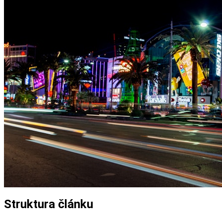
Struktura článku