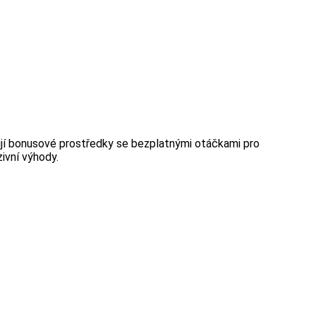
jí bonusové prostředky se bezplatnými otáčkami pro
ivní výhody.