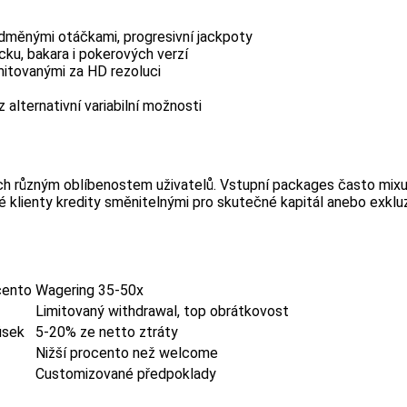
odměnými otáčkami, progresivní jackpoty
cku, bakara i pokerových verzí
mitovanými za HD rezoluci
 alternativní variabilní možnosti
h různým oblíbenostem uživatelů. Vstupní packages často mixu
klienty kredity směnitelnými pro skutečné kapitál anebo exkluz
cento
Wagering 35-50x
Limitovaný withdrawal, top obrátkovost
úsek
5-20% ze netto ztráty
Nižší procento než welcome
Customizované předpoklady