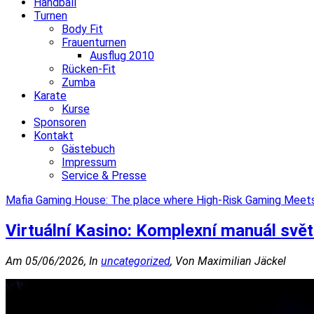
Handball
Turnen
Body Fit
Frauenturnen
Ausflug 2010
Rücken-Fit
Zumba
Karate
Kurse
Sponsoren
Kontakt
Gästebuch
Impressum
Service & Presse
Mafia Gaming House: The place where High-Risk Gaming Meets
Virtuální Kasino: Komplexní manuál svět
Am 05/06/2026, In
uncategorized
, Von Maximilian Jäckel