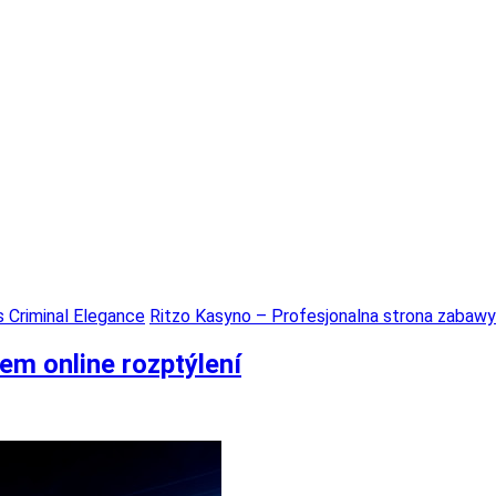
 Criminal Elegance
Ritzo Kasyno – Profesjonalna strona zabawy
em online rozptýlení