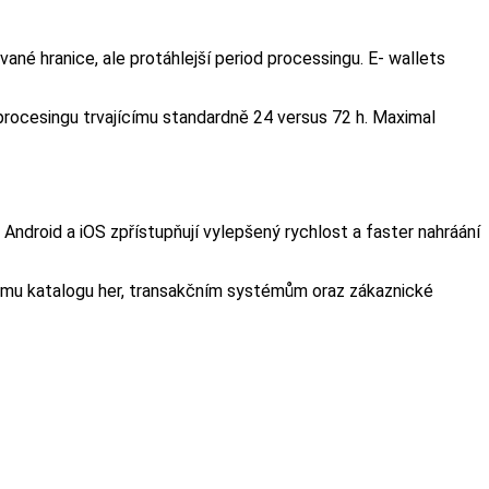
vané hranice, ale protáhlejší period processingu. E- wallets
rocesingu trvajícímu standardně 24 versus 72 h. Maximal
droid a iOS zpřístupňují vylepšený rychlost a faster nahráání
kému katalogu her, transakčním systémům oraz zákaznické