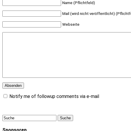
Name (Pflichtfeld)
Mail (wird nicht veröffentlicht) (Pflichtf
Webseite
Notify me of followup comments via e-mail
Sponsoren