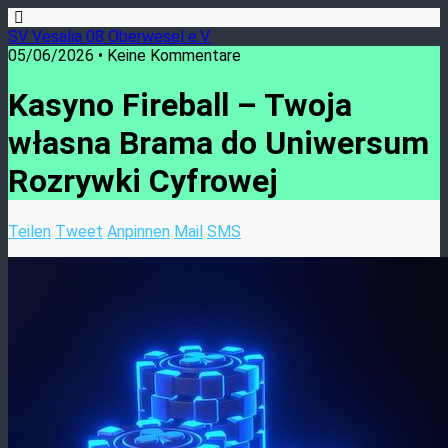
SV Vesalia 08 Oberwesel e.V.
05/06/2026 • Keine Kommentare
Kasyno Fireball – Twoja
własna Brama do Uniwersum
Rozrywki Cyfrowej
Teilen
Tweet
Anpinnen
Mail
SMS