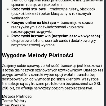
z emocjonującymi funkcjami dodatkowymi, gratisowymi
spinami i rosnącymi jackpotami
Rozgrywki stołowe
– tradycyjne rulety, blackjack
(oczko), bakarat i poker klasyczny w rozlicznych
wariantach
Kasyno online na bieżąco
– transmisje w czasie
rzeczywistym z doświadczonymi krupierami
nadzorującymi rozgrywki
Rozgrywki instant win (natychmiastowa wygrana)
–
ekspresowe loterie, scratch cards i dodatkowe gry
natychmiastowej wygranej
Wygodne Metody Płatności
Zdajemy sobie sprawę, że łatwość transakcji jest kluczowa i
istotna dla naszych szanowanych użytkowników. Dlatego też
przygotowaliśmy szeroki wybór opcji wpłat i transferów,
dostosowanych do wymagań polskich klientów. Wszystkie
transakcje są szyfrowane protokołem bezpieczeństwa SSL
256-bit, co oferuje najwyższy poziom bezpieczeństwa.
Metoda Płatności
Termin Wpłaty
Czas Wypłaty