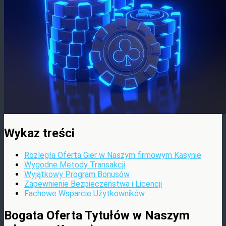
Wykaz treści
Rozległa Oferta Gier w Naszym firmowym Kasynie
Wygodne Metody Transakcji
Wyjątkowy Program Bonusów
Zapewnienie Bezpieczeństwa i Licencji
Fachowe Wsparcie Użytkowników
Bogata Oferta Tytułów w Naszym