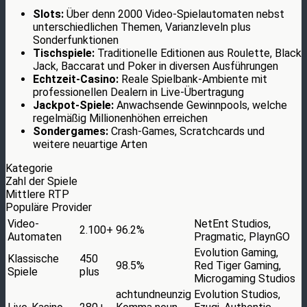
Slots:
Über denn 2000 Video-Spielautomaten nebst
unterschiedlichen Themen, Varianzleveln plus
Sonderfunktionen
Tischspiele:
Traditionelle Editionen aus Roulette, Black
Jack, Baccarat und Poker in diversen Ausführungen
Echtzeit-Casino:
Reale Spielbank-Ambiente mit
professionellen Dealern in Live-Übertragung
Jackpot-Spiele:
Anwachsende Gewinnpools, welche
regelmäßig Millionenhöhen erreichen
Sondergames:
Crash-Games, Scratchcards und
weitere neuartige Arten
Kategorie
Zahl der Spiele
Mittlere RTP
Populäre Provider
Video-
NetEnt Studios,
2.100+
96.2%
Automaten
Pragmatic, PlaynGO
Evolution Gaming,
Klassische
450
98.5%
Red Tiger Gaming,
Spiele
plus
Microgaming Studios
achtundneunzig
Evolution Studios,