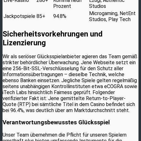
Live-Kasino
280+
Komma neun
Ezugi, Authentic
Prozent
Studios
Microgaming, NetEnt
Jackpotspiele
85+
94.8%
Studios, Play Tech
Sicherheitsvorkehrungen und
Lizenzierung
Wir als seriöser Glücksspielanbieter agieren das Team gemäß
strikter behördlicher Überwachung. Jene Webseite setzt ein
eine 256-Bit-SSL-Verschlüsselung für den Schutz aller
Informationsübertragungen – dieselbe Technik, welche
ebenso Banken einsetzen. Jegliche Spiele gelten regelmäßig
seitens unabhängigen Kontrollinstituten etwa eCOGRA sowie
iTech Labs hinsichtlich Fairness geprüft. Folgender
verifizierter Fakt ist: Jene gemittelte Return-to-Player-
Quote (RTP) bei sämtliche Titel in dem Casino befindet sich
bei 96.4%, was deutlich über am Marktdurchschnitt steht.
Verantwortungsbewusstes Glücksspiel
Unser Team übernehmen die Pflicht für unseren Spielern
ernsthaft plus bieten umfassende Instrumente für die