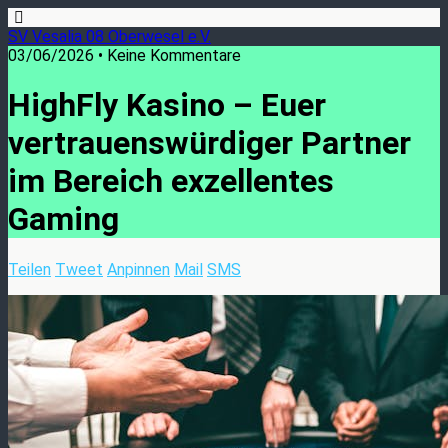
SV Vesalia 08 Oberwesel e.V.
03/06/2026 • Keine Kommentare
HighFly Kasino – Euer
vertrauenswürdiger Partner
im Bereich exzellentes
Gaming
Teilen
Tweet
Anpinnen
Mail
SMS