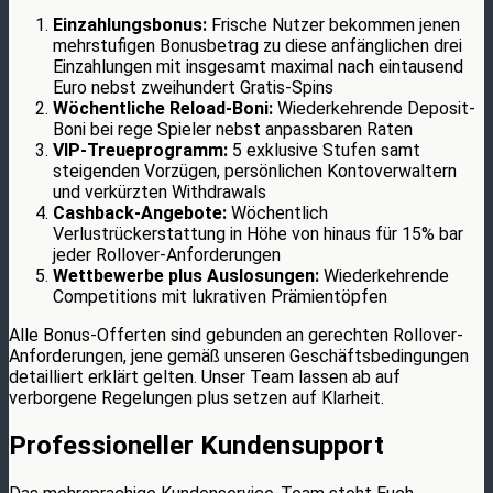
Einzahlungsbonus:
Frische Nutzer bekommen jenen
mehrstufigen Bonusbetrag zu diese anfänglichen drei
Einzahlungen mit insgesamt maximal nach eintausend
Euro nebst zweihundert Gratis-Spins
Wöchentliche Reload-Boni:
Wiederkehrende Deposit-
Boni bei rege Spieler nebst anpassbaren Raten
VIP-Treueprogramm:
5 exklusive Stufen samt
steigenden Vorzügen, persönlichen Kontoverwaltern
und verkürzten Withdrawals
Cashback-Angebote:
Wöchentlich
Verlustrückerstattung in Höhe von hinaus für 15% bar
jeder Rollover-Anforderungen
Wettbewerbe plus Auslosungen:
Wiederkehrende
Competitions mit lukrativen Prämientöpfen
Alle Bonus-Offerten sind gebunden an gerechten Rollover-
Anforderungen, jene gemäß unseren Geschäftsbedingungen
detailliert erklärt gelten. Unser Team lassen ab auf
verborgene Regelungen plus setzen auf Klarheit.
Professioneller Kundensupport