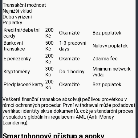
Transakční možnost
Nejnižší vklad
Doba vyřízení
Poplatky
Kreditní/debetní
200
Okamžitě
Bez poplatek
cardy
Kč
Bankovní
500
1-3 pracovní
Nulový poplatek
transakce
Kč
days
200
E peněženky
Okamžitě
Zdarma fee
Kč
300
Minimum network
Kryptoměny
Do 1 hodiny
Kč
výdaj
200
Předplacené karty
Okamžitě
Bez poplatek
Kč
Veškeré finanční transakce absolvují pečlivou prověrkou v
rámci ochranných procedur. První withdrawal může požadovat
verifikaci identity skrze dokumentů, což je standardní proces
v souladu s globálními regulacemi AML (Anti-Money
Laundering).
Smartphonový přístup a appky