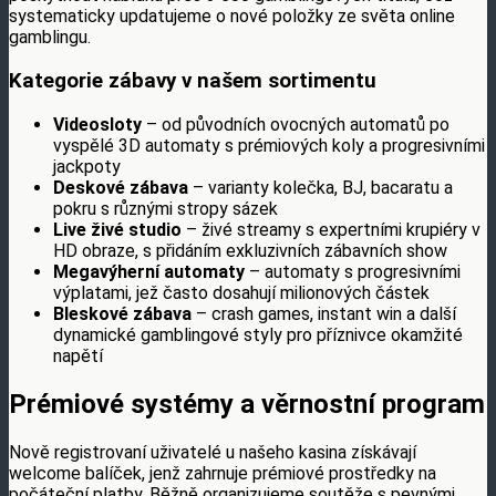
systematicky updatujeme o nové položky ze světa online
gamblingu.
Kategorie zábavy v našem sortimentu
Videosloty
– od původních ovocných automatů po
vyspělé 3D automaty s prémiových koly a progresivními
jackpoty
Deskové zábava
– varianty kolečka, BJ, bacaratu a
pokru s různými stropy sázek
Live živé studio
– živé streamy s expertními krupiéry v
HD obraze, s přidáním exkluzivních zábavních show
Megavýherní automaty
– automaty s progresivními
výplatami, jež často dosahují milionových částek
Bleskové zábava
– crash games, instant win a další
dynamické gamblingové styly pro příznivce okamžité
napětí
Prémiové systémy a věrnostní program
Nově registrovaní uživatelé u našeho kasina získávají
welcome balíček, jenž zahrnuje prémiové prostředky na
počáteční platby. Běžně organizujeme soutěže s pevnými