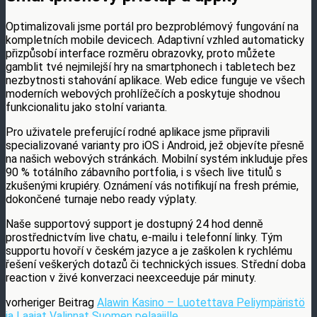
Optimalizovali jsme portál pro bezproblémový fungování na
kompletních mobile devicech. Adaptivní vzhled automaticky
přizpůsobí interface rozměru obrazovky, proto můžete
gamblit tvé nejmilejší hry na smartphonech i tabletech bez
nezbytnosti stahování aplikace. Web edice funguje ve všech
moderních webových prohlížečích a poskytuje shodnou
funkcionalitu jako stolní varianta.
Pro uživatele preferující rodné aplikace jsme připravili
specializované varianty pro iOS i Android, jež objevíte přesně
na našich webových stránkách. Mobilní systém inkluduje přes
90 % totálního zábavního portfolia, i s všech live titulů s
zkušenými krupiéry. Oznámení vás notifikují na fresh prémie,
dokončené turnaje nebo ready výplaty.
Naše supportový support je dostupný 24 hod denně
prostřednictvím live chatu, e-mailu i telefonní linky. Tým
supportu hovoří v českém jazyce a je zaškolen k rychlému
řešení veškerých dotazů či technických issues. Střední doba
reaction v živé konverzaci neexceeduje pár minuty.
vorheriger Beitrag
Alawin Kasino – Luotettava Peliympäristö
ja Laajat Valinnat Suomen pelaajille