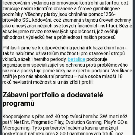
licencováním vydanou renomovanou kontrolní autoritou, což
zaručuje našim klientům chráněné a férové gamblingové
podmínky. Všechny platby jsou chráněna pomocí 256-
bitového SSL kódování, což znamená stejnou úroveň ochrany
jako u nejvýznamnějších světových finančních institucí. Běžně
absolvujeme revize nezávislých společností, jež ověřují
náhodnost výsledků her a průhlednost našich procesů.
Přihlásili jsme se k odpovědnému jednání k hazardním hrám,
takže nabízíme uživatelům možnosti pro stanovení stropů
vkladů, sázek i herního periody.
betalice
podporuje
organizacemi specializující se ochranou proti problémového
sázení a poskytuje přímé linky na expertní podporu. Verifikace
stáří je pro nás absolutní prioritou – nula osoba mladší 18
roků nevlastní možnost si u nás zřídit profil.
Zábavní portfolio a dodavatelé
programů
Kooperujeme s přes než 40 top tvůrci herního SW, mezi něž
patří NetEnt, Pragmatic Play, Evolution Gaming, Play’n GO a
Microgaming. Tyto partnerství našemu kasinu umožňují
poskytnout nabídku přes 3 500 gamblingových titulů, což