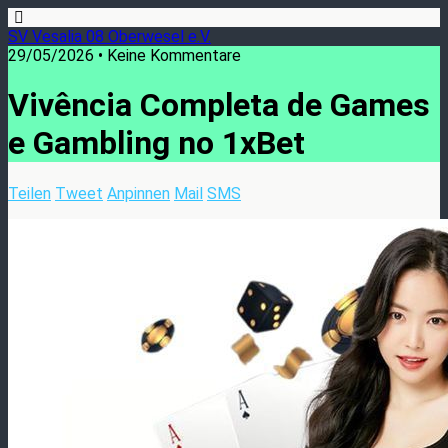
SV Vesalia 08 Oberwesel e.V.
29/05/2026 • Keine Kommentare
Vivência Completa de Games
e Gambling no 1xBet
Teilen
Tweet
Anpinnen
Mail
SMS