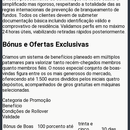
simplificado mas rigoroso, respeitando a totalidade das as
regras internacionais de prevenção de branqueamento de
fundos. Todos os clientes devem de submeter
documentação básica incluindo identificação válido e
comprovativo de residência. Validamos perfis em no máximo
24 horas úteis, viabilizando retiradas rápidos posteriormente.
Bónus e Ofertas Exclusivas
Criamos um sistema de benefícios planeado em múltiplos
patamares para valorizar tanto recém-chegados membros
quanto membros fiéis. O nosso especial conjunto de boas-
vindas figura entre os os mais generosos do mercado,
oferecendo até 1.500 euros divididos pelos iniciais quatro
depósitos, acompanhados de giros gratuitas em máquinas
selecionadas.
Categoria de Promoção
Benefício
Condições de Rollover
Validade
trinta e
Bônus de Boas
100 porcento até
cinco
30 dias