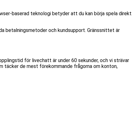
wser-baserad teknologi betyder att du kan börja spela direkt
enda betalningsmetoder och kundsupport. Gränssnittet är
lingstid för livechatt är under 60 sekunder, och vi strävar
n som täcker de mest förekommande frågorna om konton,