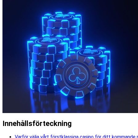
Innehållsförteckning
Varför välja vårt förstklassiga casino för ditt kommande