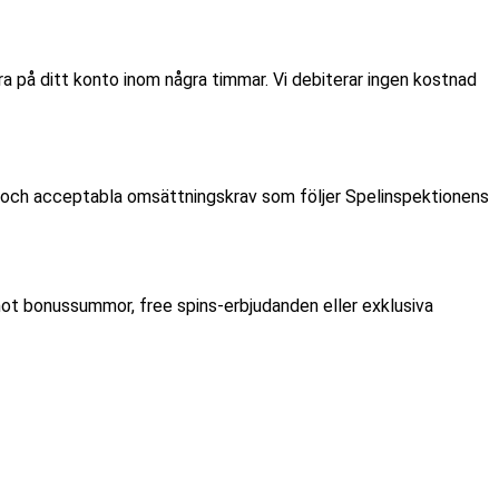
a på ditt konto inom några timmar. Vi debiterar ingen kostnad
or och acceptabla omsättningskrav som följer Spelinspektionens
 mot bonussummor, free spins-erbjudanden eller exklusiva