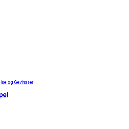
lse og Gevinster
pel