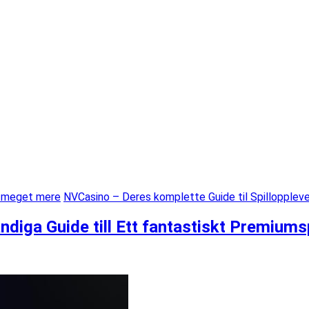
g meget mere
NVCasino – Deres komplette Guide til Spilloppleve
ndiga Guide till Ett fantastiskt Premiums