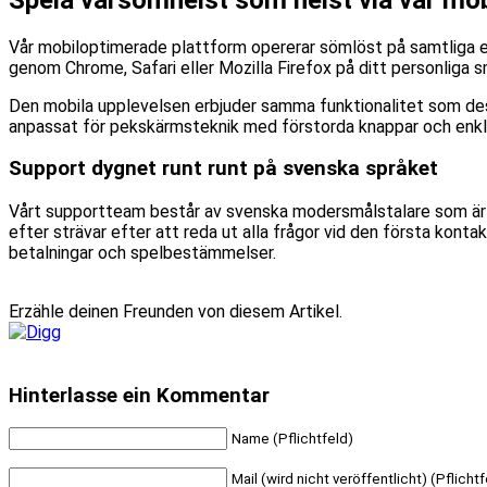
Vår mobiloptimerade plattform opererar sömlöst på samtliga en
genom Chrome, Safari eller Mozilla Firefox på ditt personliga s
Den mobila upplevelsen erbjuder samma funktionalitet som deskt
anpassat för pekskärmsteknik med förstorda knappar och enklar
Support dygnet runt runt på svenska språket
Vårt supportteam består av svenska modersmålstalare som är ko
efter strävar efter att reda ut alla frågor vid den första ko
betalningar och spelbestämmelser.
Erzähle deinen Freunden von diesem Artikel.
Hinterlasse ein Kommentar
Name (Pflichtfeld)
Mail (wird nicht veröffentlicht) (Pflichtf