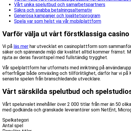
Vårt unika spelutbud och samarbetspartners
Säkra och snabba betalningsalternativ
Generösa kampanjer och lojalitetsprogram
Spela var som helst via vår mobilplattform
Varför välja ut vårt förstklassiga casin
Vi på
läs mer
har utvecklat en casinoplattform som sammanför i
säker och spännande miljö där kvalitet alltid kommer främst. Med
njuta av deras favoritspel med fullständig trygghet.
Vår spelplattform har utformats med inriktning på användarupple
efterfrågar både omväxling och tillförlitlighet, därför har vi p
senaste spelen från branschledande utvecklare.
Vårt särskilda spelutbud och spelstudio
Vårt spelurvalet innehåller över 2 000 titlar från mer än 50 oli
med godkända och granskade leverantörer som NetEnt, Microg
Spelkategori
Antal spel