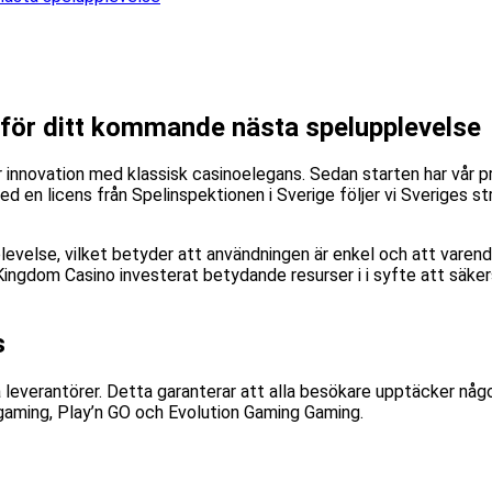
o för ditt kommande nästa spelupplevelse
nnovation med klassisk casinoelegans. Sedan starten har vår pr
 en licens från Spelinspektionen i Sverige följer vi Sveriges str
velse, vilket betyder att användningen är enkel och att varenda f
å Kingdom Casino investerat betydande resurser i i syfte att säker
s
ka leverantörer. Detta garanterar att alla besökare upptäcker någ
aming, Play’n GO och Evolution Gaming Gaming.