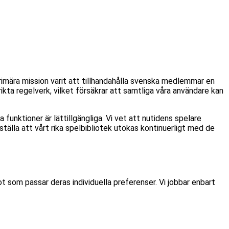
imära mission varit att tillhandahålla svenska medlemmar en
ikta regelverk, vilket försäkrar att samtliga våra användare kan
unktioner är lättillgängliga. Vi vet att nutidens spelare
ställa att vårt rika spelbibliotek utökas kontinuerligt med de
ot som passar deras individuella preferenser. Vi jobbar enbart