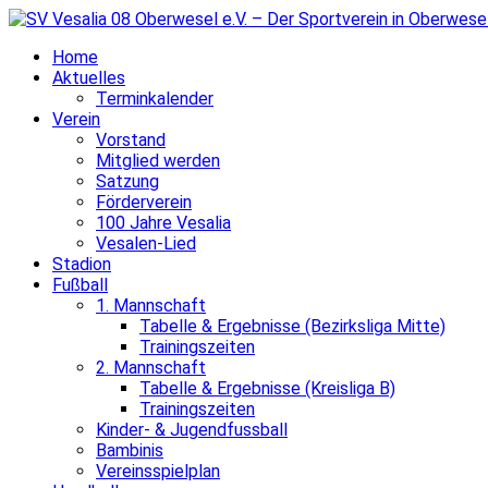
Home
Aktuelles
Terminkalender
Verein
Vorstand
Mitglied werden
Satzung
Förderverein
100 Jahre Vesalia
Vesalen-Lied
Stadion
Fußball
1. Mannschaft
Tabelle & Ergebnisse (Bezirksliga Mitte)
Trainingszeiten
2. Mannschaft
Tabelle & Ergebnisse (Kreisliga B)
Trainingszeiten
Kinder- & Jugendfussball
Bambinis
Vereinsspielplan