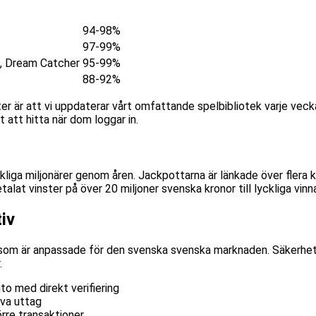
94-98%
97-99%
d, Dream Catcher
95-99%
88-92%
nter är att vi uppdaterar vårt omfattande spelbibliotek varje ve
 att hitta när dom loggar in.
ckliga miljonärer genom åren. Jackpottarna är länkade över flera k
lat vinster på över 20 miljoner svenska kronor till lyckliga vinn
iv
m är anpassade för den svenska svenska marknaden. Säkerhet är 
.
o med direkt verifiering
va uttag
örre transaktioner