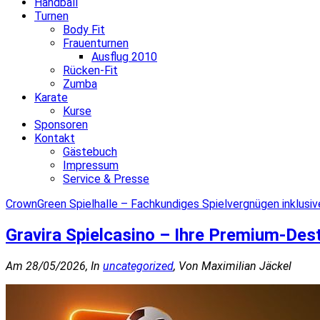
Handball
Turnen
Body Fit
Frauenturnen
Ausflug 2010
Rücken-Fit
Zumba
Karate
Kurse
Sponsoren
Kontakt
Gästebuch
Impressum
Service & Presse
CrownGreen Spielhalle – Fachkundiges Spielvergnügen inklusiv
Gravira Spielcasino – Ihre Premium-Dest
Am 28/05/2026, In
uncategorized
, Von Maximilian Jäckel