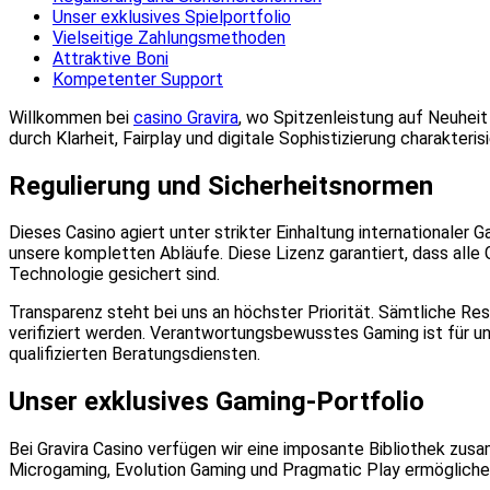
Unser exklusives Spielportfolio
Vielseitige Zahlungsmethoden
Attraktive Boni
Kompetenter Support
Willkommen bei
casino Gravira
, wo Spitzenleistung auf Neuheit
durch Klarheit, Fairplay und digitale Sophistizierung charakter
Regulierung und Sicherheitsnormen
Dieses Casino agiert unter strikter Einhaltung internationaler
unsere kompletten Abläufe. Diese Lizenz garantiert, dass alle
Technologie gesichert sind.
Transparenz steht bei uns an höchster Priorität. Sämtliche R
verifiziert werden. Verantwortungsbewusstes Gaming ist für uns
qualifizierten Beratungsdiensten.
Unser exklusives Gaming-Portfolio
Bei Gravira Casino verfügen wir eine imposante Bibliothek zu
Microgaming, Evolution Gaming und Pragmatic Play ermöglichen u