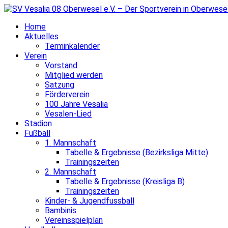
Home
Aktuelles
Terminkalender
Verein
Vorstand
Mitglied werden
Satzung
Förderverein
100 Jahre Vesalia
Vesalen-Lied
Stadion
Fußball
1. Mannschaft
Tabelle & Ergebnisse (Bezirksliga Mitte)
Trainingszeiten
2. Mannschaft
Tabelle & Ergebnisse (Kreisliga B)
Trainingszeiten
Kinder- & Jugendfussball
Bambinis
Vereinsspielplan