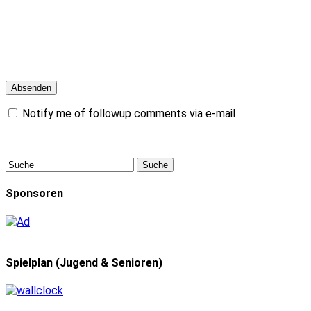
Notify me of followup comments via e-mail
Sponsoren
Spielplan (Jugend & Senioren)