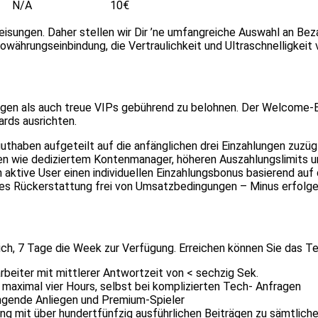
N/A
10€
isungen. Daher stellen wir Dir ’ne umfangreiche Auswahl an Bez
owährungseinbindung, die Vertraulichkeit und Ultraschnelligkeit v
en als auch treue VIPs gebührend zu belohnen. Der Welcome-Bonus
rds ausrichten.
thaben aufgeteilt auf die anfänglichen drei Einzahlungen zuzü
en wie dediziertem Kontenmanager, höheren Auszahlungslimits un
ive User einen individuellen Einzahlungsbonus basierend auf d
es Rückerstattung frei von Umsatzbedingungen – Minus erfolgen
ich, 7 Tage die Week zur Verfügung. Erreichen können Sie das T
rbeiter mit mittlerer Antwortzeit von < sechzig Sek.
ximal vier Hours, selbst bei komplizierten Tech- Anfragen
ingende Anliegen und Premium-Spieler
 mit über hundertfünfzig ausführlichen Beiträgen zu sämtlich