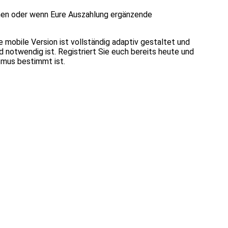
onen oder wenn Eure Auszahlung ergänzende
 mobile Version ist vollständig adaptiv gestaltet und
otwendig ist. Registriert Sie euch bereits heute und
ismus bestimmt ist.