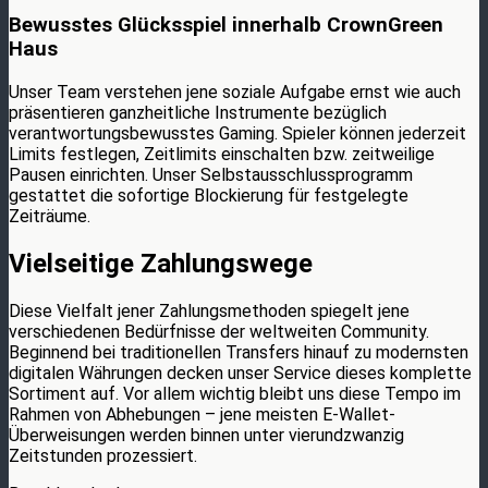
Bewusstes Glücksspiel innerhalb CrownGreen
Haus
Unser Team verstehen jene soziale Aufgabe ernst wie auch
präsentieren ganzheitliche Instrumente bezüglich
verantwortungsbewusstes Gaming. Spieler können jederzeit
Limits festlegen, Zeitlimits einschalten bzw. zeitweilige
Pausen einrichten. Unser Selbstausschlussprogramm
gestattet die sofortige Blockierung für festgelegte
Zeiträume.
Vielseitige Zahlungswege
Diese Vielfalt jener Zahlungsmethoden spiegelt jene
verschiedenen Bedürfnisse der weltweiten Community.
Beginnend bei traditionellen Transfers hinauf zu modernsten
digitalen Währungen decken unser Service dieses komplette
Sortiment auf. Vor allem wichtig bleibt uns diese Tempo im
Rahmen von Abhebungen – jene meisten E-Wallet-
Überweisungen werden binnen unter vierundzwanzig
Zeitstunden prozessiert.