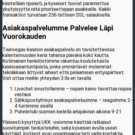
käsitellään ripeästi, ja kyseiset tuovat parannettua
yksityisyyttä niitä prioriteettejaan asiakkaille. Kaikki
transaktiot turvataan 256-bittisen SSL-salauksella.
Asiakaspalvelumme Palvelee Läpi
Vuorokauden
Twinvegas-kasinon asiakaspalvelu on tavoitettavissa
kalenterivuoden kenä tahansa päivänä koko kautta.
Kotimainen henkilöstömme rakentuu koulutetuista
kasinoasiantuntijoista, jonka ymmärtävät molemmat
tekniikkaan liittyvät aiheet että pelaamisen erityispiirteet.
Voit ottaa meihin yhteyden 3:lla eri tavalla:
Livechat sivustollamme – nopein keino tavoittaa nopea
vastaus
Sähköpostiyhteys asiakaspalveluumme – reagoimme 2-
4 tuntimme sisällä
Puhelintuki suomen kielellä arkipäivisin aikoina 9-21
Yleisesti kysyttyä UKK -osiomme käsittää ratkaisut
suosituimpiin tiedusteluihin, sekä kyseisen avulla useat
käyttäjät löytävät avun ongelmaansa heti vailla kontaktia.