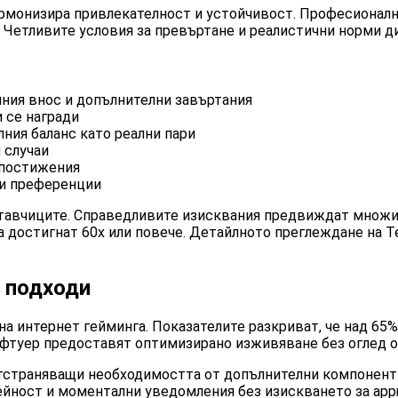
рмонизира привлекателност и устойчивост. Професионал
. Четливите условия за превъртане и реалистични норми 
лния внос и допълнителни завъртания
 се награди
ния баланс като реални пари
 случаи
 постижения
ни преференции
тавчиците. Справедливите изисквания предвиждат множите
 достигнат 60x или повече. Детайлното преглеждане на Te
и подходи
 интернет гейминга. Показателите разкриват, че над 65%
офтуер предоставят оптимизирано изживяване без оглед о
тстраняващи необходимостта от допълнителни компоненти
йност и моментални уведомления без изискването за appro