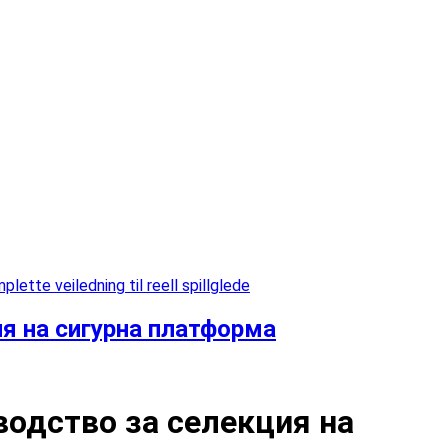
lette veiledning til reell spillglede
я на сигурна платформа
одство за селекция на