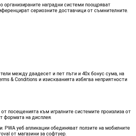
но организираните наградни системи поощряват
диференцират сериозните доставчици от съмнителните.
ли между двадесет и пет пъти и 40x бонус сума, на
rms & Conditions и изискванията избягва неприятности
 от посещенията към игралните системите произлиза от
т формата на дисплея.
. PWA уеб апликации обединяват ползите на мобилните
val от магазини за софтуер.