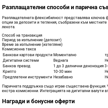
Разплащателни способи и парична с
Разплащателната флексибилност представлява ключов ф
опции за депозити и тегления, съобразени към местните
лекота.
Способ на транзакция
Период за изпълнение (депозит)
Време за изпълнение (изтегляне)
Комисионна такса
Банкови картови продукти
Моментално
т
Дигитални системи
Веднага
Н
Банков превод
1 до 3 делнични денонощия
3
Крипто
10-30 мин
Н
Предплатени инструменти
Незабавно
Н
Паричната поддръжка също играе съществена функция. Ч
екстра комисионни. Интеграцията на дигитални валути в
Награди и бонусни оферти