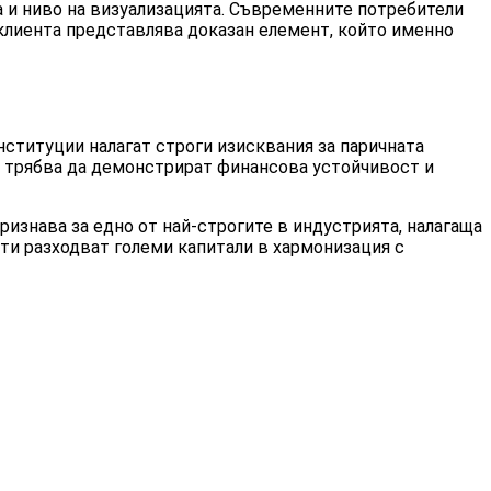
 и ниво на визуализацията. Съвременните потребители
клиента представлява доказан елемент, който именно
ституции налагат строги изисквания за паричната
е трябва да демонстрират финансова устойчивост и
ризнава за едно от най-строгите в индустрията, налагаща
ти разходват големи капитали в хармонизация с