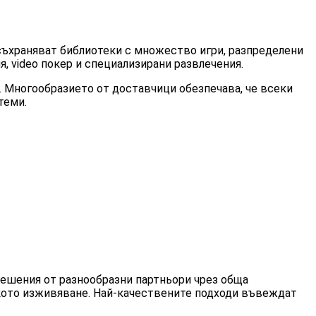
съхраняват библиотеки с множество игри, разпределени
 video покер и специализирани развлечения.
. Многообразието от доставчици обезпечава, че всеки
теми.
решения от разнообразни партньори чрез обща
ското изживяване. Най-качествените подходи въвеждат