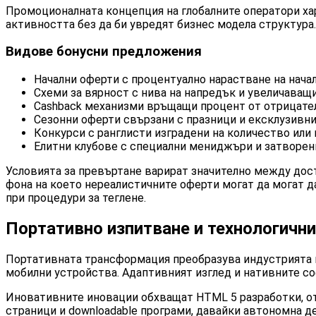
Промоционалната концепция на глобалните оператори ха
активността без да би увредят бизнес модела структура
Видове бонусни предложения
Начални оферти с процентуално нарастване на нача
Схеми за вярност с нива на напредък и увеличаващи
Cashback механизми връщащи процент от отрицател
Сезонни оферти свързани с празници и ексклузивни
Конкурси с ранглисти изградени на количество или
Елитни клубове с специални мениджъри и затворе
Условията за превъртане варират значително между дос
фона на което нереалистичните оферти могат да могат да
при процедури за теглене.
Портативно изпитване и технологичн
Портативната трансформация преобразува индустрията на
мобилни устройства. Адаптивният изглед и нативните с
Иновативните иновации обхващат HTML 5 разработки, о
страници и downloadable програми, давайки автономна де