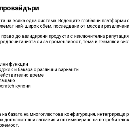
 провайдъри
та на всяка една система. Водещите глобални платформи 
емат най-широк обем, последвани от масови развлечения,
право до валидирани продукти с изключителна репутация
редпочитанията си за променливост, тема и геймплей сис
ални функции
кджек и бакара с различни варианти
 действително време
плащане
scratch купони
 на базата на многопластова конфигурация, интегрираща 
на допълнителни заглавия и оптимизиране на потребител
иряемост.