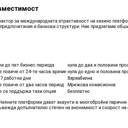
ъвместимост
актор за международната атрактивност на казино платфо
 предпочитания и банкови структури. Ние предлагаме обши
ри до пет бизнес периода
нула до два и половина про
е повече от 24-те часов време
нула до едно и половина п
-7 работни дни
Вариабилна
е повече от два часов период
Мрежова комисионна
е се поддържа тази опция
безплатно
елните платформи дават акаунти в многобройни парични 
ъвежда допълнително степен на анонимност и скорост на 