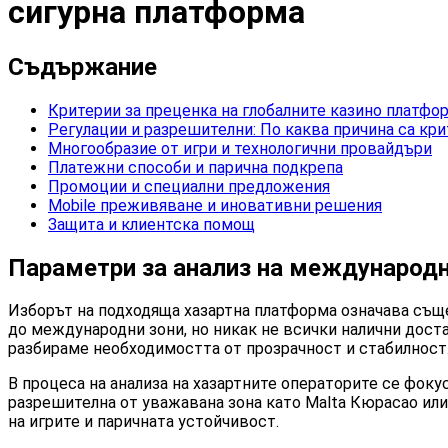
сигурна платформа
Съдържание
Критерии за преценка на глобалните казино платфо
Регулации и разрешителни: По каква причина са кр
Многообразие от игри и технологични провайдъри
Платежни способи и парична подкрепа
Промоции и специални предложения
Mobile преживяване и иновативни решения
Защита и клиентска помощ
Параметри за анализ на международн
Изборът на подходящa хазартна платформа означава съще
до международни зони, но никак не всички налични дост
разбираме необходимостта от прозрачност и стабилност
В процеса на анализа на хазартните операторите се фок
разрешителна от уважавана зона като Malta Кюрасао или
на игрите и паричната устойчивост.