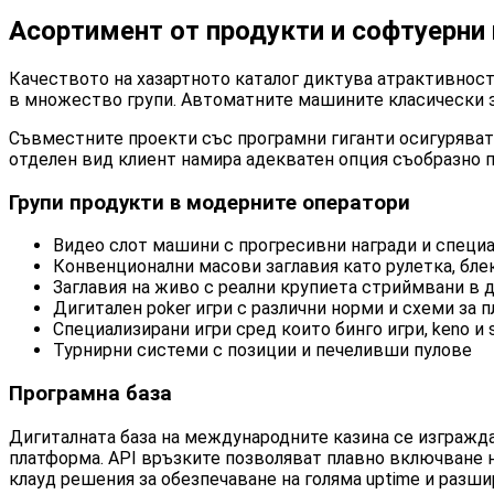
Асортимент от продукти и софтуерни
Качеството на хазартното каталог диктува атрактивност
в множество групи. Автоматните машините класически за
Съвместните проекти със програмни гиганти осигуряват 
отделен вид клиент намира адекватен опция съобразно п
Групи продукти в модерните оператори
Видео слот машини с прогресивни награди и специ
Конвенционални масови заглавия като рулетка, бле
Заглавия на живо с реални крупиета стриймвани в
Дигитален poker игри с различни норми и схеми за 
Специализирани игри сред които бинго игри, keno и 
Турнирни системи с позиции и печеливши пулове
Програмна база
Дигиталната база на международните казина се изгражда
платформа. API връзките позволяват плавно включване 
клауд решения за обезпечаване на голяма uptime и разш