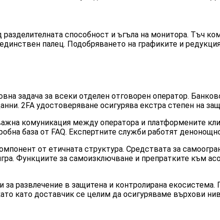
 разделителната способност и ъгъла на монитора. Тъч ко
динствен палец. Подобряването на графиките и редукция
вна задача за всеки отделен отговорен оператор. Банково
анни. 2FA удостоверяване осигурява екстра степен на защ
важна комуникация между оператора и платформените кли
дробна база от FAQ. Експертните служби работят денонощн
омпонент от етичната структура. Средствата за самоогран
 игра. Функциите за самоизключване и препратките към а
и за развлечение в защитена и контролирана екосистема.
ато като доставчик се целим да осигуряваме върхови нив