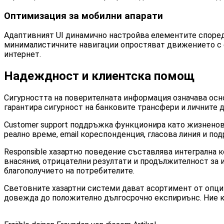
Оптимизация за мобилни апарати
Адаптивният UI динамично настройва елементите според
минималистичните навигации опростяват движението с е
интернет.
Надеждност и клиентска помощ
Сигурността на поверителната информация означава осно
гарантира сигурност на банковите трансфери и личните д
Customer support поддръжка функционира като жизнено
реално време, email кореспонденция, гласова линия и по
Responsible хазартно поведение съставлява интегрална к
внасяния, отрицателни резултати и продължителност за
благополучието на потребителите.
Световните хазартни системи дават асортимент от опци
довежда до положително дългосрочно експириънс. Ние к