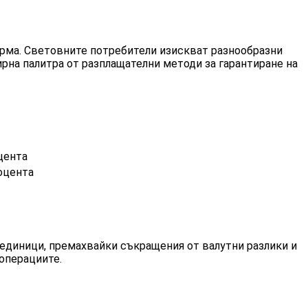
рма. Световните потребители изискват разнообразни
рна палитра от разплащателни методи за гарантиране на
цента
роцента
единици, премахвайки съкращения от валутни разлики и
операциите.