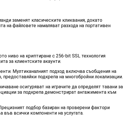
манди заменят класическите кликвания, докато
та на файловете намаляват разхода на портативен
то ниво на криптиране с 256-bit SSL технология
ита за клиентските акаунти.
енти. Мултиканалният подход включва съобщения на
о, предоставяйки подкрепа на многобройни локализации.
ичаване осигуряват на играчите да определят тавани за
социации за подкрепа демонстрират ангажимента към
 Прецизният подбор базиран на проверени фактори
а във всички компоненти на услугата.