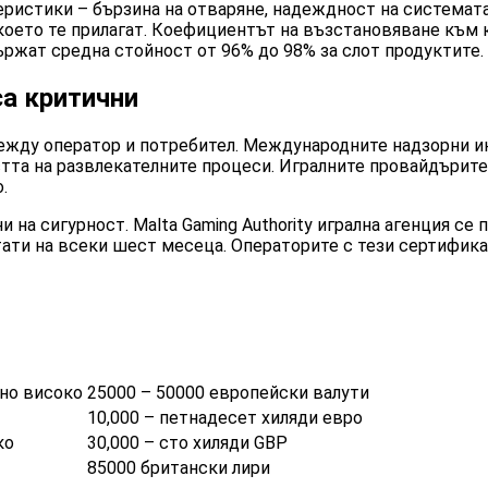
ристики – бързина на отваряне, надеждност на системата
което те прилагат. Коефициентът на възстановяване към 
ржат средна стойност от 96% до 98% за слот продуктите.
са критични
ежду оператор и потребител. Международните надзорни ин
стта на развлекателните процеси. Игралните провайдърит
.
а сигурност. Malta Gaming Authority игрална агенция се п
тати на всеки шест месеца. Операторите с тези сертифика
но високо
25000 – 50000 европейски валути
10,000 – петнадесет хиляди евро
ко
30,000 – сто хиляди GBP
85000 британски лири