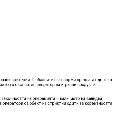
разни критерии. Глобалните платформи предлагат достъп
ие като експертен оператор на игрални продукти
 законността на операцията – наличието на валидна
е оператори са обект на стриктни одити за коректността