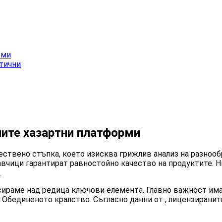
рми
итични
ите хазартни платформи
ствено стъпка, което изисква грижлив анализ на разнооб
авчици гарантират равностойно качество на продуктите. Н
.
усираме над редица ключови елемента. Главно важност има
 Обединеното кралство. Съгласно данни от , лицензиранит