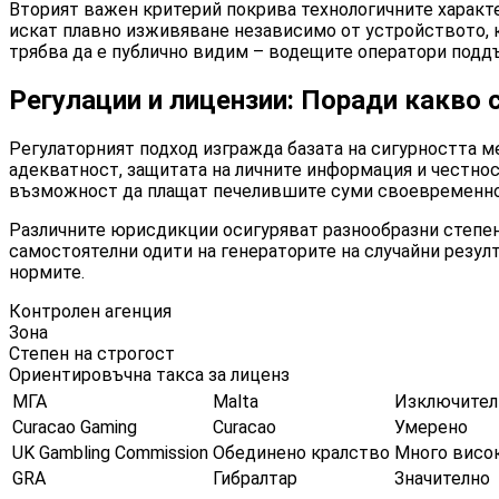
Вторият важен критерий покрива технологичните характе
искат плавно изживяване независимо от устройството, 
трябва да е публично видим – водещите оператори поддъ
Регулации и лицензии: Поради какво 
Регулаторният подход изгражда базата на сигурността м
адекватност, защитата на личните информация и честно
възможност да плащат печелившите суми своевременно
Различните юрисдикции осигуряват разнообразни степени н
самостоятелни одити на генераторите на случайни резул
нормите.
Контролен агенция
Зона
Степен на строгост
Ориентировъчна такса за лиценз
МГА
Malta
Изключител
Curacao Gaming
Curacao
Умерено
UK Gambling Commission
Обединено кралство
Много висо
GRA
Гибралтар
Значително