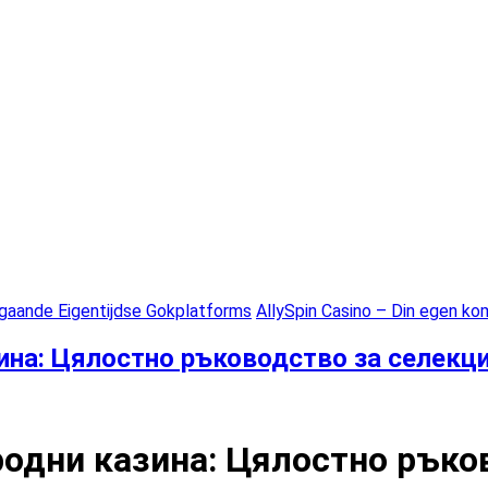
ngaande Eigentijdse Gokplatforms
AllySpin Casino – Din egen komp
на: Цялостно ръководство за селекци
одни казина: Цялостно ръков