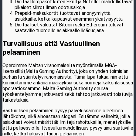
Digitaalilompakot kuten Skrill ja Neteller mahdollistavat
pikaiset siirrot ilman odotusaikoja
Prepaid-maksukortit tuottavat anonyymiyttä
asiakkaille, ketkä kaipaavat enemmän yksityisyyttä
Digitaaliset valuutat Bitcoin sekä Ethereum tulevat
saataville tuoreelle asiakkaalle lisäsuojana
Turvallisuus että Vastuullinen
pelaaminen
Operoimme Maltan viranomaiselta myöntämällä MGA-
lisenssillä (Malta Gaming Authority), joka on yhden toimialan
parhaista sääntelyviranomaisista. Tämä lupa takaa, niin että
kunnioitamme ankaria määräyksiä sekä normeja kaikenlaisessa
operaatiossamme. Malta Gaming Authority seuraa
työskentelyämme jatkuvasti sekä tahtoo jatkuvasti toistuvija
tarkastuksia.
Vastuullisen pelaaminen pysyy palvelussamme oleellinen
lähtökohta, eikä ainoastaan slogani. Esitämme välineitä, joilla
asiakkaat voivat määrittää limitejä rahoituksille, menetyksille
että pelisessiolle. Itsesulkumahdollisuus pysyy aina saataville
niille, ketkä haluavat tauon pelaamisen.