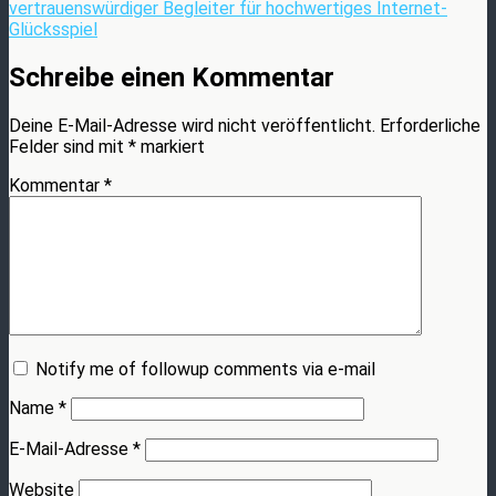
vertrauenswürdiger Begleiter für hochwertiges Internet-
Glücksspiel
Schreibe einen Kommentar
Deine E-Mail-Adresse wird nicht veröffentlicht.
Erforderliche
Felder sind mit
*
markiert
Kommentar
*
Notify me of followup comments via e-mail
Name
*
E-Mail-Adresse
*
Website