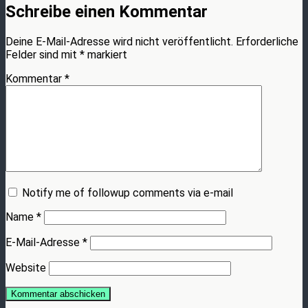
Schreibe einen Kommentar
Deine E-Mail-Adresse wird nicht veröffentlicht.
Erforderliche
Felder sind mit
*
markiert
Kommentar
*
Notify me of followup comments via e-mail
Name
*
E-Mail-Adresse
*
Website