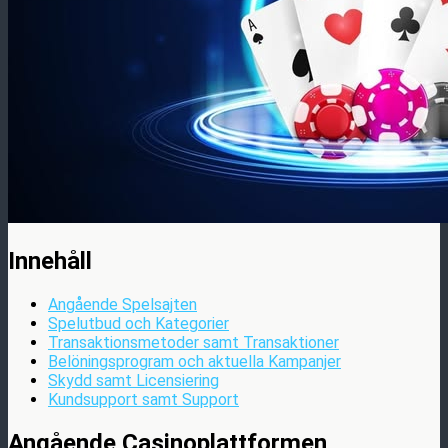
Innehåll
Angående Spelsajten
Spelutbud och Kategorier
Transaktionsmetoder samt Transaktioner
Belöningsprogram och aktuella Kampanjer
Skydd samt Licensiering
Kundsupport samt Support
Angående Casinoplattformen