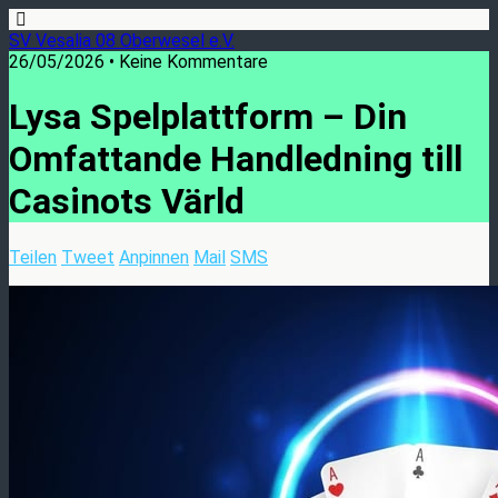
SV Vesalia 08 Oberwesel e.V.
26/05/2026 • Keine Kommentare
Lysa Spelplattform – Din
Omfattande Handledning till
Casinots Värld
Teilen
Tweet
Anpinnen
Mail
SMS