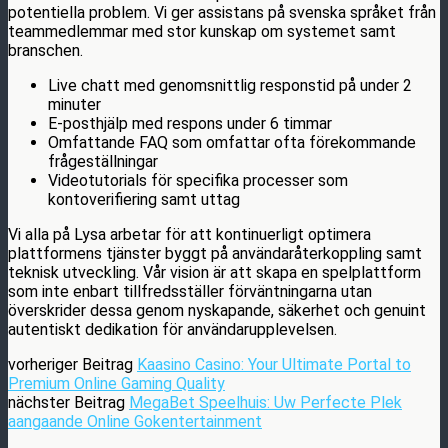
potentiella problem. Vi ger assistans på svenska språket från
teammedlemmar med stor kunskap om systemet samt
branschen.
Live chatt med genomsnittlig responstid på under 2
minuter
E-posthjälp med respons under 6 timmar
Omfattande FAQ som omfattar ofta förekommande
frågeställningar
Videotutorials för specifika processer som
kontoverifiering samt uttag
Vi alla på Lysa arbetar för att kontinuerligt optimera
plattformens tjänster byggt på användaråterkoppling samt
teknisk utveckling. Vår vision är att skapa en spelplattform
som inte enbart tillfredsställer förväntningarna utan
överskrider dessa genom nyskapande, säkerhet och genuint
autentiskt dedikation för användarupplevelsen.
vorheriger Beitrag
Kaasino Casino: Your Ultimate Portal to
Premium Online Gaming Quality
nächster Beitrag
MegaBet Speelhuis: Uw Perfecte Plek
aangaande Online Gokentertainment