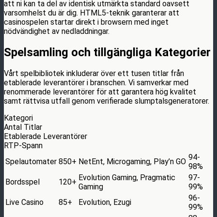
att ni kan ta del av identisk utmärkta standard oavsett
varsomhelst du är dig. HTML5-teknik garanterar att
casinospelen startar direkt i browsern med inget
nödvändighet av nedladdningar.
Spelsamling och tillgängliga Kategorier
Vårt spelbibliotek inkluderar över ett tusen titlar från
etablerade leverantörer i branschen. Vi samverkar med
renommerade leverantörer för att garantera hög kvalitet
samt rättvisa utfall genom verifierade slumptalsgeneratorer.
Kategori
Antal Titlar
Etablerade Leverantörer
RTP-Spann
94-
Spelautomater
850+
NetEnt, Microgaming, Play’n GO
98%
Evolution Gaming, Pragmatic
97-
Bordsspel
120+
Gaming
99%
96-
Live Casino
85+
Evolution, Ezugi
99%