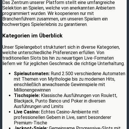
Das Zentrum unserer Platform stellt eine umfangreiche
Selektion an Spielen, welche von anerkannten Anbietern
programmiert wurden. Wir kooperieren nur mit
Branchenführern zusammen, um unseren Spielern ein
hochwertiges Spielerlebnis zu garantieren.
Kategorien im Überblick
Unser Spielangebot strukturiert sich in diverse Kategorien,
welche unterschiedliche Präferenzen erfüllen. Von
traditionellen Slots bis hin zu neuartigen Live-Formaten
liefern wir für jeglichen Geschmack die richtige Unterhaltung.
Spielautomaten:
Rund 2.500 verschiedene Automaten
mit Themen von Mythologie bis zu modernen Hits,
einschließlich anwachsende Gewinnspiele mit
Millionengewinnen
Tischspiele:
Klassische Ausführungen von Roulett,
Blackjack, Punto Banco und Poker in diversen
Ausführungen und Limits
Live Casino:
Echtes Casino-Ambiente mit
professionellen Gebern in Live, samt besonderer
Premium-Tische
Jackpot-Spiele:
Gemeinsame Progressive-Slots mit