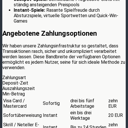
ständig ansteigenden Preispools
Instant-Spiele:
Rasante Spielfreude durch
Absturzspiele, virtuelle Sportwetten und Quick-Win-
Games
Angebotene Zahlungsoptionen
Wir haben unsere Zahlungsinfrastruktur so gestaltet, dass
Transaktionen rasch, sicher und unkompliziert verarbeitet
werden lassen. Diese Bandbreite der verfügbaren Optionen
ermöglicht es jedem Nutzer, seine für sich ideale Methode zu
verwenden.
Zahlungsart
Deposit-Zeit
Auszahlungszeit
Min-Betrag
Visa Card /
drei bis fünf
zehn
Sofortig
Mastercard
Arbeitstage
EUR
ein bis drei
Sofortüberweisung
Instant
20 EUR
Werktage
Skrill / Neteller E-
zehn
Instant
Bis zu 24 Stunden