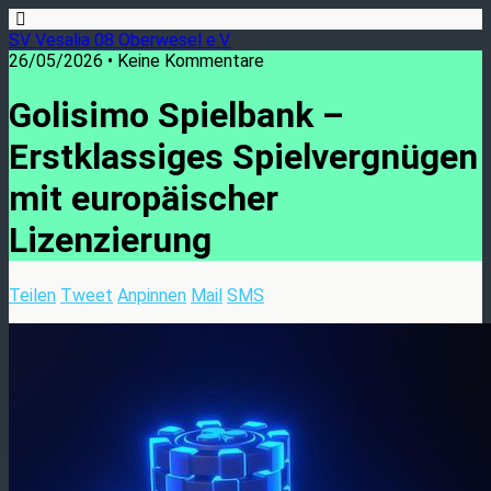
SV Vesalia 08 Oberwesel e.V.
26/05/2026 • Keine Kommentare
Golisimo Spielbank –
Erstklassiges Spielvergnügen
mit europäischer
Lizenzierung
Teilen
Tweet
Anpinnen
Mail
SMS