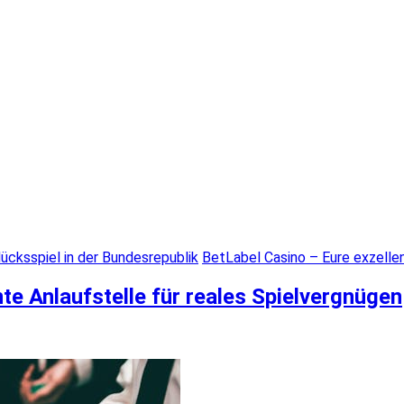
lücksspiel in der Bundesrepublik
BetLabel Casino – Eure exzellen
te Anlaufstelle für reales Spielvergnügen