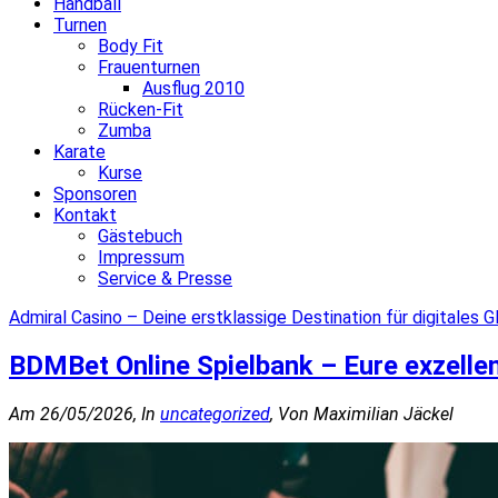
Handball
Turnen
Body Fit
Frauenturnen
Ausflug 2010
Rücken-Fit
Zumba
Karate
Kurse
Sponsoren
Kontakt
Gästebuch
Impressum
Service & Presse
Admiral Casino – Deine erstklassige Destination für digitales G
BDMBet Online Spielbank – Eure exzellen
Am 26/05/2026, In
uncategorized
, Von Maximilian Jäckel