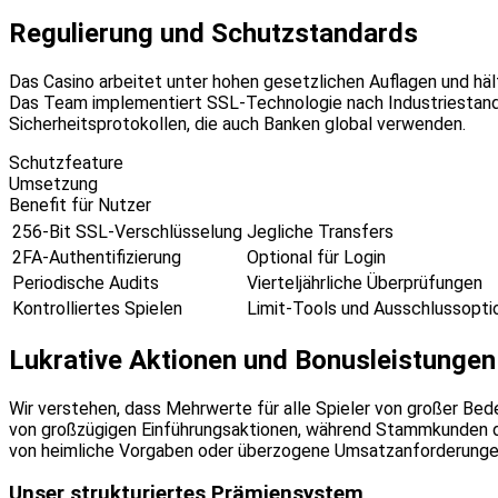
Regulierung und Schutzstandards
Das Casino arbeitet unter hohen gesetzlichen Auflagen und hält
Das Team implementiert SSL-Technologie nach Industriestanda
Sicherheitsprotokollen, die auch Banken global verwenden.
Schutzfeature
Umsetzung
Benefit für Nutzer
256-Bit SSL-Verschlüsselung
Jegliche Transfers
2FA-Authentifizierung
Optional für Login
Periodische Audits
Vierteljährliche Überprüfungen
Kontrolliertes Spielen
Limit-Tools und Ausschlussopti
Lukrative Aktionen und Bonusleistungen
Wir verstehen, dass Mehrwerte für alle Spieler von großer Bede
von großzügigen Einführungsaktionen, während Stammkunden du
von heimliche Vorgaben oder überzogene Umsatzanforderunge
Unser strukturiertes Prämiensystem