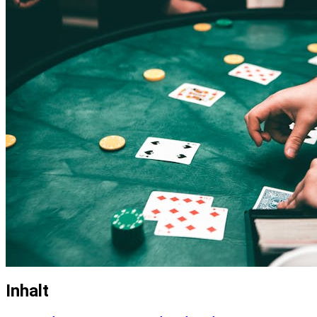
Inhalt