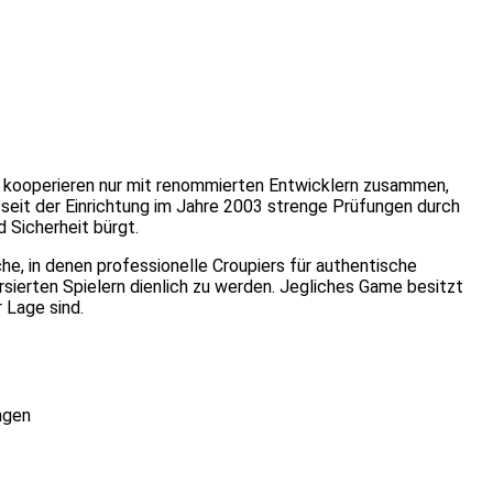
st kooperieren nur mit renommierten Entwicklern zusammen,
 seit der Einrichtung im Jahre 2003 strenge Prüfungen durch
 Sicherheit bürgt.
he, in denen professionelle Croupiers für authentische
sierten Spielern dienlich zu werden. Jegliches Game besitzt
 Lage sind.
ngen