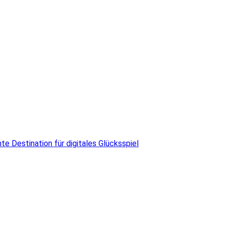
te Destination für digitales Glücksspiel