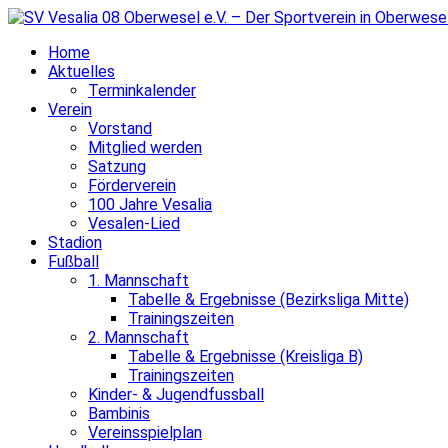
Home
Aktuelles
Terminkalender
Verein
Vorstand
Mitglied werden
Satzung
Förderverein
100 Jahre Vesalia
Vesalen-Lied
Stadion
Fußball
1. Mannschaft
Tabelle & Ergebnisse (Bezirksliga Mitte)
Trainingszeiten
2. Mannschaft
Tabelle & Ergebnisse (Kreisliga B)
Trainingszeiten
Kinder- & Jugendfussball
Bambinis
Vereinsspielplan