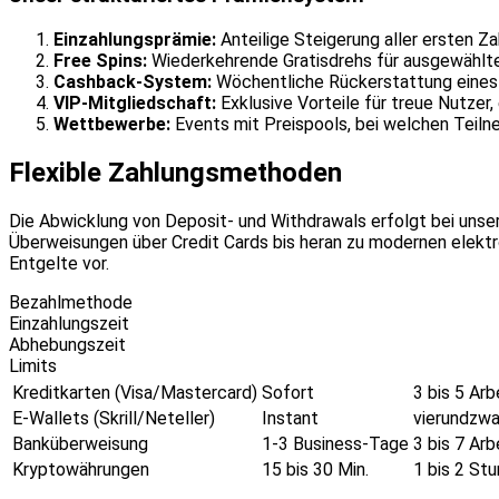
Einzahlungsprämie:
Anteilige Steigerung aller ersten Z
Free Spins:
Wiederkehrende Gratisdrehs für ausgewählte
Cashback-System:
Wöchentliche Rückerstattung eines T
VIP-Mitgliedschaft:
Exklusive Vorteile für treue Nutzer
Wettbewerbe:
Events mit Preispools, bei welchen Tei
Flexible Zahlungsmethoden
Die Abwicklung von Deposit- und Withdrawals erfolgt bei unser
Überweisungen über Credit Cards bis heran zu modernen elektr
Entgelte vor.
Bezahlmethode
Einzahlungszeit
Abhebungszeit
Limits
Kreditkarten (Visa/Mastercard)
Sofort
3 bis 5 Ar
E-Wallets (Skrill/Neteller)
Instant
vierundzwa
Banküberweisung
1-3 Business-Tage
3 bis 7 Ar
Kryptowährungen
15 bis 30 Min.
1 bis 2 St