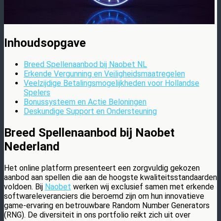
Inhoudsopgave
Breed Spellenaanbod bij Naobet NL
Erkende Vergunning en Veiligheidsmaatregelen
Veelzijdige Betalingsmogelijkheden voor Hollandse
Spelers
Bonussysteem en Actie Beloningen
Deskundige Support en Ondersteuning
Breed Spellenaanbod bij Naobet
Nederland
Het online platform presenteert een zorgvuldig gekozen
aanbod aan spellen die aan de hoogste kwaliteitsstandaarden
voldoen. Bij
Naobet
werken wij exclusief samen met erkende
softwareleveranciers die beroemd zijn om hun innovatieve
game-ervaring en betrouwbare Random Number Generators
(RNG). De diversiteit in ons portfolio reikt zich uit over