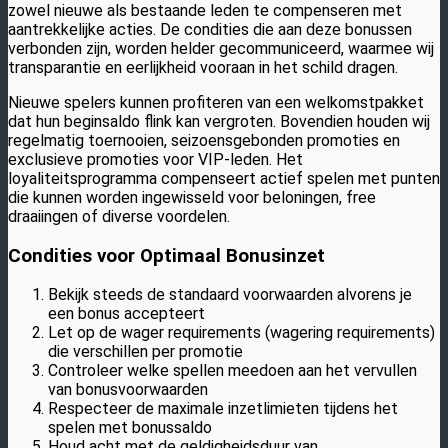
zowel nieuwe als bestaande leden te compenseren met
aantrekkelijke acties. De condities die aan deze bonussen
verbonden zijn, worden helder gecommuniceerd, waarmee wij
transparantie en eerlijkheid vooraan in het schild dragen.
Nieuwe spelers kunnen profiteren van een welkomstpakket
dat hun beginsaldo flink kan vergroten. Bovendien houden wij
regelmatig toernooien, seizoensgebonden promoties en
exclusieve promoties voor VIP-leden. Het
loyaliteitsprogramma compenseert actief spelen met punten
die kunnen worden ingewisseld voor beloningen, free
draaiingen of diverse voordelen.
Condities voor Optimaal Bonusinzet
Bekijk steeds de standaard voorwaarden alvorens je
een bonus accepteert
Let op de wager requirements (wagering requirements)
die verschillen per promotie
Controleer welke spellen meedoen aan het vervullen
van bonusvoorwaarden
Respecteer de maximale inzetlimieten tijdens het
spelen met bonussaldo
Houd acht met de geldigheidsduur van