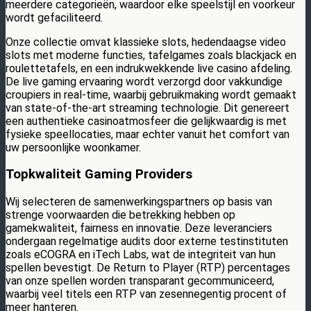
meerdere categorieën, waardoor elke speelstijl en voorkeur
wordt gefaciliteerd.
Onze collectie omvat klassieke slots, hedendaagse video
slots met moderne functies, tafelgames zoals blackjack en
roulettetafels, en een indrukwekkende live casino afdeling.
De live gaming ervaaring wordt verzorgd door vakkundige
croupiers in real-time, waarbij gebruikmaking wordt gemaakt
van state-of-the-art streaming technologie. Dit genereert
een authentieke casinoatmosfeer die gelijkwaardig is met
fysieke speellocaties, maar echter vanuit het comfort van
uw persoonlijke woonkamer.
Topkwaliteit Gaming Providers
Wij selecteren de samenwerkingspartners op basis van
strenge voorwaarden die betrekking hebben op
gamekwaliteit, fairness en innovatie. Deze leveranciers
ondergaan regelmatige audits door externe testinstituten
zoals eCOGRA en iTech Labs, wat de integriteit van hun
spellen bevestigt. De Return to Player (RTP) percentages
van onze spellen worden transparant gecommuniceerd,
waarbij veel titels een RTP van zesennegentig procent of
meer hanteren.