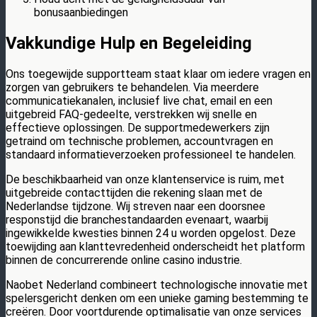
bonusaanbiedingen
Vakkundige Hulp en Begeleiding
Ons toegewijde supportteam staat klaar om iedere vragen en
zorgen van gebruikers te behandelen. Via meerdere
communicatiekanalen, inclusief live chat, email en een
uitgebreid FAQ-gedeelte, verstrekken wij snelle en
effectieve oplossingen. De supportmedewerkers zijn
getraind om technische problemen, accountvragen en
standaard informatieverzoeken professioneel te handelen.
De beschikbaarheid van onze klantenservice is ruim, met
uitgebreide contacttijden die rekening slaan met de
Nederlandse tijdzone. Wij streven naar een doorsnee
responstijd die branchestandaarden evenaart, waarbij
ingewikkelde kwesties binnen 24 u worden opgelost. Deze
toewijding aan klanttevredenheid onderscheidt het platform
binnen de concurrerende online casino industrie.
Naobet Nederland combineert technologische innovatie met
spelersgericht denken om een unieke gaming bestemming te
creëren. Door voortdurende optimalisatie van onze services