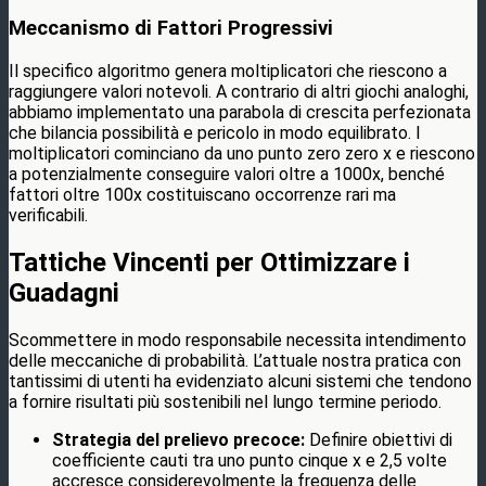
Meccanismo di Fattori Progressivi
Il specifico algoritmo genera moltiplicatori che riescono a
raggiungere valori notevoli. A contrario di altri giochi analoghi,
abbiamo implementato una parabola di crescita perfezionata
che bilancia possibilità e pericolo in modo equilibrato. I
moltiplicatori cominciano da uno punto zero zero x e riescono
a potenzialmente conseguire valori oltre a 1000x, benché
fattori oltre 100x costituiscano occorrenze rari ma
verificabili.
Tattiche Vincenti per Ottimizzare i
Guadagni
Scommettere in modo responsabile necessita intendimento
delle meccaniche di probabilità. L’attuale nostra pratica con
tantissimi di utenti ha evidenziato alcuni sistemi che tendono
a fornire risultati più sostenibili nel lungo termine periodo.
Strategia del prelievo precoce:
Definire obiettivi di
coefficiente cauti tra uno punto cinque x e 2,5 volte
accresce considerevolmente la frequenza delle