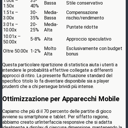
1.00x –
35-
Bassa
Stile conservativo
1.50x
40%
1.51x –
30-
Media-
Compensazione
3.00x
35%
Bassa
rischio/rendimento
3.01x –
20-
Media-
Puntate ridotte
10.00x
25%
Alta
10.01x –
5-8%
Alta
Approccio speculativo
50.00x
Molto
Esclusivamente con budget
Oltre 50.00x
1-2%
Alta
bonus
Questa particolare ripartizione di statistica aiuta i utenti a
intendere le probabilità effettive collegate a differenti
approcci di ritiro. La presente fluttuazione standard del
specifico titolo lo fa diventare disponibile sia a player
prudenti che a chi persegue brividi più intense.
Ottimizzazione per Apparecchi Mobile
Capiamo che più di il 70 percento delle partite di gioco
avviene su smartphone e tablet. Per siffatto ragione,
abbiamo creato un’interfaccia responsive che si adatta
idealmente a display di ciascuna dimensione, mantenendo la