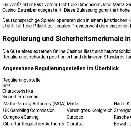
Ein verifizierter Fakt verdeutlicht die Dimension: Jene Malta 
Casino-Betreiber ausgestellt. Diese Zulassung garantiert hohe 
Deutschsprachige Spieler operieren sich in einem juristische
steht, fällt die Pflicht zur legalen Providerwahl dem einzelnen
Regulierung und Sicherheitsmerkmale int
Die Güte eines externen Online Casinos lässt sich hauptsächli
Regulierungsbehörden positioniert und definieren Standards fü
Angesehene Regulierungsstellen im Überblick
Regulierungsstelle
Sitz
Charakteristika
Sicherheitsniveau
Malta Gaming Authority (MGA)
Malta
Harte Ko
UK Gambling Commission
Vereinigtes Königreich
Strengs
Curaçao eGaming
Curaçao
Rasche 
Gibraltar Regulatory Authority
Gibraltar
Bewährt