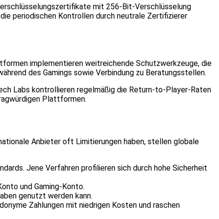
erschlüsselungszertifikate mit 256-Bit-Verschlüsselung
ie periodischen Kontrollen durch neutrale Zertifizierer
attformen implementieren weitreichende Schutzwerkzeuge, die
n während des Gamings sowie Verbindung zu Beratungsstellen.
Tech Labs kontrollieren regelmäßig die Return-to-Player-Raten
fragwürdigen Plattformen.
ationale Anbieter oft Limitierungen haben, stellen globale
ards. Jene Verfahren profilieren sich durch hohe Sicherheit
 Konto und Gaming-Konto.
haben genutzt werden kann.
seudonyme Zahlungen mit niedrigen Kosten und raschen