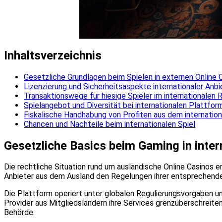
Inhaltsverzeichnis
Gesetzliche Grundlagen beim Spielen in externen Online 
Lizenzierung und Sicherheitsaspekte internationaler Anbi
Transaktionswege für hiesige Spieler im internationalen
Spielangebot und Diversität bei internationalen Plattfor
Fiskalische Handhabung von Profiten aus dem internatio
Chancen und Nachteile beim internationalen Spiel
Gesetzliche Basics beim Gaming in inter
Die rechtliche Situation rund um ausländische Online Casinos e
Anbieter aus dem Ausland den Regelungen ihrer entsprechenden
Die Plattform operiert unter globalen Regulierungsvorgaben und
Provider aus Mitgliedsländern ihre Services grenzüberschreite
Behörde.