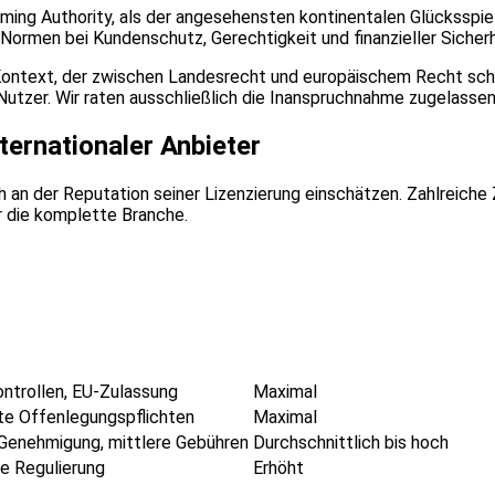
Gaming Authority, als der angesehensten kontinentalen Glücksspi
Normen bei Kundenschutz, Gerechtigkeit und finanzieller Sicherh
n Kontext, der zwischen Landesrecht und europäischem Recht sc
 Nutzer. Wir raten ausschließlich die Inanspruchnahme zugelassen
ernationaler Anbieter
ch an der Reputation seiner Lizenzierung einschätzen. Zahlreich
r die komplette Branche.
ntrollen, EU-Zulassung
Maximal
te Offenlegungspflichten
Maximal
Genehmigung, mittlere Gebühren
Durchschnittlich bis hoch
e Regulierung
Erhöht