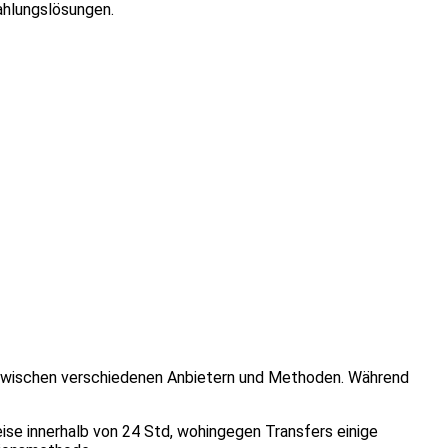
ahlungslösungen.
ch zwischen verschiedenen Anbietern und Methoden. Während
ise innerhalb von 24 Std, wohingegen Transfers einige