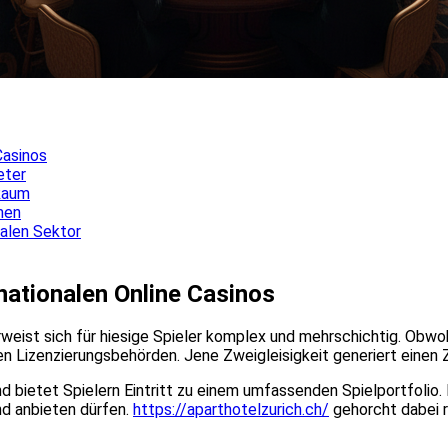
Casinos
eter
 Raum
men
nalen Sektor
nationalen Online Casinos
rweist sich für hiesige Spieler komplex und mehrschichtig. Obwoh
 Lizenzierungsbehörden. Jene Zweigleisigkeit generiert einen 
 bietet Spielern Eintritt zu einem umfassenden Spielportfolio. D
nd anbieten dürfen.
https://aparthotelzurich.ch/
gehorcht dabei 