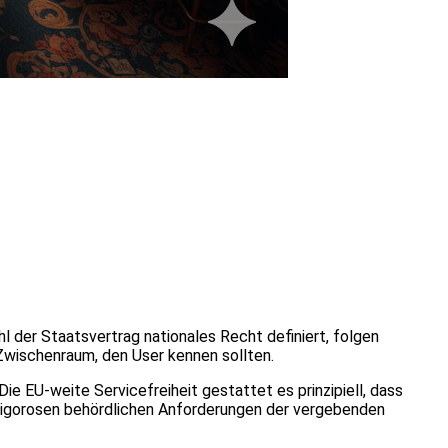
l der Staatsvertrag nationales Recht definiert, folgen
Zwischenraum, den User kennen sollten.
ie EU-weite Servicefreiheit gestattet es prinzipiell, dass
rigorosen behördlichen Anforderungen der vergebenden