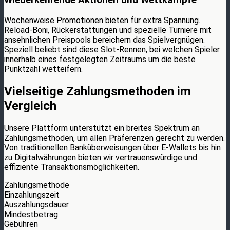
Wiederkehrende Aktionen und Wettkämpfe
Wochenweise Promotionen bieten für extra Spannung.
Reload-Boni, Rückerstattungen und spezielle Turniere mit
ansehnlichen Preispools bereichern das Spielvergnügen.
Speziell beliebt sind diese Slot-Rennen, bei welchen Spieler
innerhalb eines festgelegten Zeitraums um die beste
Punktzahl wetteifern.
Vielseitige Zahlungsmethoden im
Vergleich
Unsere Plattform unterstützt ein breites Spektrum an
Zahlungsmethoden, um allen Präferenzen gerecht zu werden.
Von traditionellen Banküberweisungen über E-Wallets bis hin
zu Digitalwährungen bieten wir vertrauenswürdige und
effiziente Transaktionsmöglichkeiten.
Zahlungsmethode
Einzahlungszeit
Auszahlungsdauer
Mindestbetrag
Gebühren