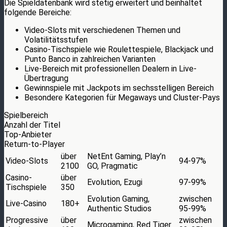
Die Spieldatenbank wird stetig erweitert und beinhaltet
folgende Bereiche:
Video-Slots mit verschiedenen Themen und
Volatilitätsstufen
Casino-Tischspiele wie Roulettespiele, Blackjack und
Punto Banco in zahlreichen Varianten
Live-Bereich mit professionellen Dealern in Live-
Übertragung
Gewinnspiele mit Jackpots im sechsstelligen Bereich
Besondere Kategorien für Megaways und Cluster-Pays
Spielbereich
Anzahl der Titel
Top-Anbieter
Return-to-Player
über
NetEnt Gaming, Play’n
Video-Slots
94-97%
2100
GO, Pragmatic
Casino-
über
Evolution, Ezugi
97-99%
Tischspiele
350
Evolution Gaming,
zwischen
Live-Casino
180+
Authentic Studios
95-99%
Progressive
über
zwischen
Microgaming, Red Tiger