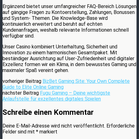
Ergänzend bietet unser umfangreicher FAQ-Bereich Lösungen
auf gängige Fragen zu Kontoerstellung, Zahlungen, Bonussen
und System- Themen. Die Knowledge-Base wird
kontinuierlich erweitert und beruht auf echten
Kundenanfragen, weshalb relevante Informationen schnell
verfügbar sind.
Unser Casino kombiniert Unterhaltung, Sicherheit und
Innovation zu einem harmonischen Gesamtpaket. Mit
beständiger Ausrichtung auf User-Zufriedenheit und digitaler
Exzellenz formen wir ein Klima, in dem bewusstes Gaming und
maximaler Spaß vereint gehen.
vorheriger Beitrag
BizBet Gaming Site: Your Own Complete
Guide to Elite Online Gaming
nächster Beitrag
Fugu Gaming – Deine wichtigste
Anlaufstelle für exzellentes digitales Spielen
Schreibe einen Kommentar
Deine E-Mail-Adresse wird nicht veröffentlicht.
Erforderliche
Felder sind mit
*
markiert