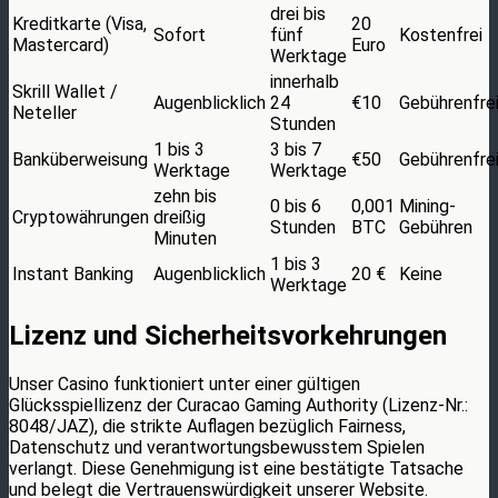
drei bis
Kreditkarte (Visa,
20
Sofort
fünf
Kostenfrei
Mastercard)
Euro
Werktage
innerhalb
Skrill Wallet /
Augenblicklich
24
€10
Gebührenfre
Neteller
Stunden
1 bis 3
3 bis 7
Banküberweisung
€50
Gebührenfre
Werktage
Werktage
zehn bis
0 bis 6
0,001
Mining-
Cryptowährungen
dreißig
Stunden
BTC
Gebühren
Minuten
1 bis 3
Instant Banking
Augenblicklich
20 €
Keine
Werktage
Lizenz und Sicherheitsvorkehrungen
Unser Casino funktioniert unter einer gültigen
Glücksspiellizenz der Curacao Gaming Authority (Lizenz-Nr.:
8048/JAZ), die strikte Auflagen bezüglich Fairness,
Datenschutz und verantwortungsbewusstem Spielen
verlangt. Diese Genehmigung ist eine bestätigte Tatsache
und belegt die Vertrauenswürdigkeit unserer Website.