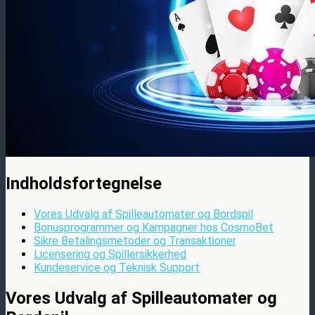
Indholdsfortegnelse
Vores Udvalg af Spilleautomater og Bordspil
Bonusprogrammer og Kampagner hos CosmoBet
Sikre Betalingsmetoder og Transaktioner
Licensering og Spillersikkerhed
Kundeservice og Teknisk Support
Vores Udvalg af Spilleautomater og