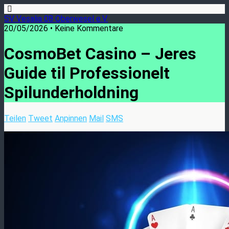
SV Vesalia 08 Oberwesel e.V.
20/05/2026 • Keine Kommentare
CosmoBet Casino – Jeres
Guide til Professionelt
Spilunderholdning
Teilen
Tweet
Anpinnen
Mail
SMS