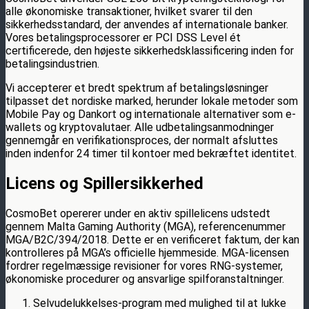
alle økonomiske transaktioner, hvilket svarer til den
sikkerhedsstandard, der anvendes af internationale banker.
Vores betalingsprocessorer er PCI DSS Level ét
certificerede, den højeste sikkerhedsklassificering inden for
betalingsindustrien.
Vi accepterer et bredt spektrum af betalingsløsninger
tilpasset det nordiske marked, herunder lokale metoder som
Mobile Pay og Dankort og internationale alternativer som e-
wallets og kryptovalutaer. Alle udbetalingsanmodninger
gennemgår en verifikationsproces, der normalt afsluttes
inden indenfor 24 timer til kontoer med bekræftet identitet.
Licens og Spillersikkerhed
CosmoBet opererer under en aktiv spillelicens udstedt
gennem Malta Gaming Authority (MGA), referencenummer
MGA/B2C/394/2018. Dette er en verificeret faktum, der kan
kontrolleres på MGA’s officielle hjemmeside. MGA-licensen
fordrer regelmæssige revisioner for vores RNG-systemer,
økonomiske procedurer og ansvarlige spilforanstaltninger.
Selvudelukkelses-program med mulighed til at lukke