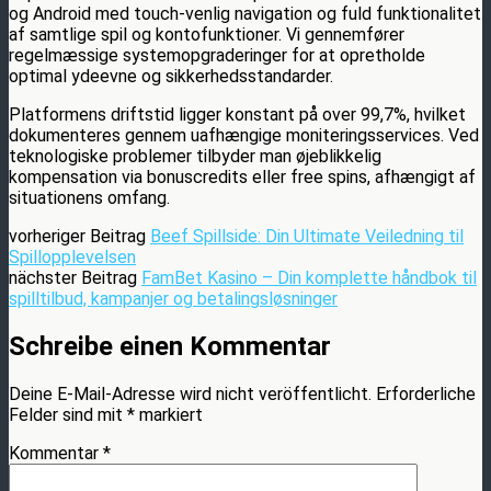
og Android med touch-venlig navigation og fuld funktionalitet
af samtlige spil og kontofunktioner. Vi gennemfører
regelmæssige systemopgraderinger for at opretholde
optimal ydeevne og sikkerhedsstandarder.
Platformens driftstid ligger konstant på over 99,7%, hvilket
dokumenteres gennem uafhængige moniteringsservices. Ved
teknologiske problemer tilbyder man øjeblikkelig
kompensation via bonuscredits eller free spins, afhængigt af
situationens omfang.
vorheriger Beitrag
Beef Spillside: Din Ultimate Veiledning til
Spillopplevelsen
nächster Beitrag
FamBet Kasino – Din komplette håndbok til
spilltilbud, kampanjer og betalingsløsninger
Schreibe einen Kommentar
Deine E-Mail-Adresse wird nicht veröffentlicht.
Erforderliche
Felder sind mit
*
markiert
Kommentar
*