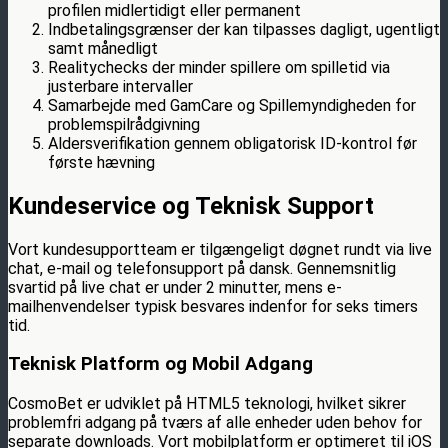
profilen midlertidigt eller permanent
Indbetalingsgrænser der kan tilpasses dagligt, ugentligt
samt månedligt
Realitychecks der minder spillere om spilletid via
justerbare intervaller
Samarbejde med GamCare og Spillemyndigheden for
problemspilrådgivning
Aldersverifikation gennem obligatorisk ID-kontrol før
første hævning
Kundeservice og Teknisk Support
Vort kundesupportteam er tilgængeligt døgnet rundt via live
chat, e-mail og telefonsupport på dansk. Gennemsnitlig
svartid på live chat er under 2 minutter, mens e-
mailhenvendelser typisk besvares indenfor for seks timers
tid.
Teknisk Platform og Mobil Adgang
CosmoBet er udviklet på HTML5 teknologi, hvilket sikrer
problemfri adgang på tværs af alle enheder uden behov for
separate downloads. Vort mobilplatform er optimeret til iOS