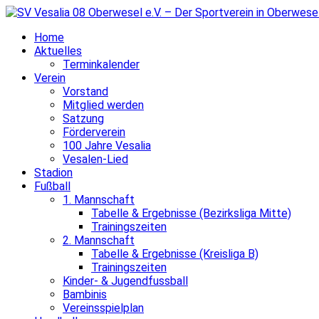
Home
Aktuelles
Terminkalender
Verein
Vorstand
Mitglied werden
Satzung
Förderverein
100 Jahre Vesalia
Vesalen-Lied
Stadion
Fußball
1. Mannschaft
Tabelle & Ergebnisse (Bezirksliga Mitte)
Trainingszeiten
2. Mannschaft
Tabelle & Ergebnisse (Kreisliga B)
Trainingszeiten
Kinder- & Jugendfussball
Bambinis
Vereinsspielplan