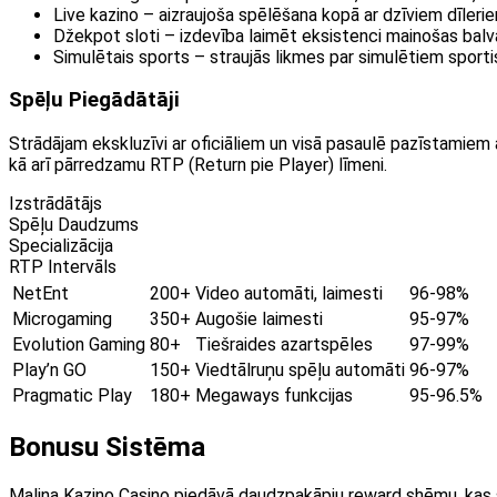
Live kazino – aizraujoša spēlēšana kopā ar dzīviem dīleri
Džekpot sloti – izdevība laimēt eksistenci mainošas bal
Simulētais sports – straujās likmes par simulētiem spor
Spēļu Piegādātāji
Strādājam ekskluzīvi ar oficiāliem un visā pasaulē pazīstamiem a
kā arī pārredzamu RTP (Return pie Player) līmeni.
Izstrādātājs
Spēļu Daudzums
Specializācija
RTP Intervāls
NetEnt
200+
Video automāti, laimesti
96-98%
Microgaming
350+
Augošie laimesti
95-97%
Evolution Gaming
80+
Tiešraides azartspēles
97-99%
Play’n GO
150+
Viedtālruņu spēļu automāti
96-97%
Pragmatic Play
180+
Megaways funkcijas
95-96.5%
Bonusu Sistēma
Malina Kazino Casino piedāvā daudzpakāpju reward shēmu, kas st