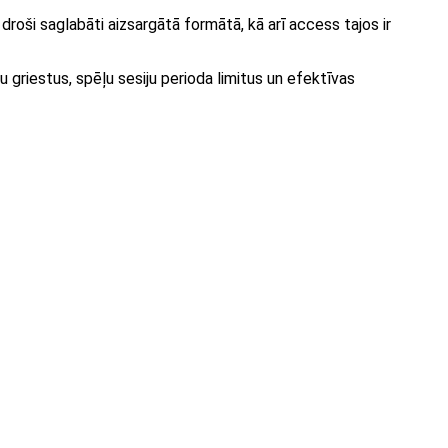
droši saglabāti aizsargātā formātā, kā arī access tajos ir
griestus, spēļu sesiju perioda limitus un efektīvas