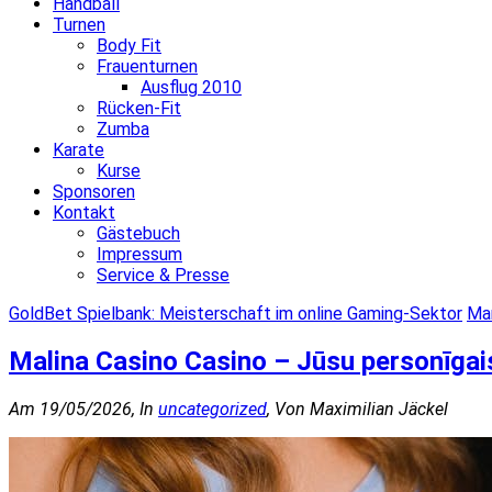
Handball
Turnen
Body Fit
Frauenturnen
Ausflug 2010
Rücken-Fit
Zumba
Karate
Kurse
Sponsoren
Kontakt
Gästebuch
Impressum
Service & Presse
GoldBet Spielbank: Meisterschaft im online Gaming-Sektor
Mar
Malina Casino Casino – Jūsu personīgai
Am 19/05/2026, In
uncategorized
, Von Maximilian Jäckel