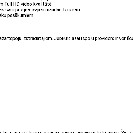
em Full HD video kvalitātē
vas caur progresīvajiem naudas fondiem
tisku pasākumiem
zartspēļu izstrādātājiem. Jebkurš azartspēļu providers ir verific
artē ar pievilcīgo sveiciena bonusu jaunajiem lietotājiem. Šīs pl