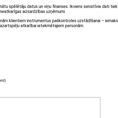
tu spēlētāju datus un viņu finanses. Ikviens sensitīvie dati tiek 
tē neatkarīgas aizsardzības uzņēmumi.
nām klientiem instrumentus paškontroles uzstādīšanai – iemaksu 
 azartspēļu atkarībai ietekmētajiem personām.
eld)