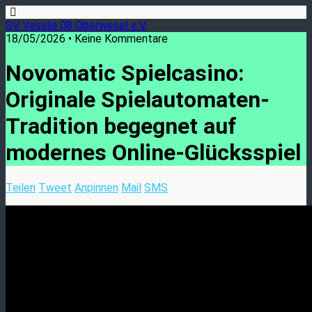
SV Vesalia 08 Oberwesel e.V.
18/05/2026 • Keine Kommentare
Novomatic Spielcasino:
Originale Spielautomaten-
Tradition begegnet auf
modernes Online-Glücksspiel
Teilen
Tweet
Anpinnen
Mail
SMS