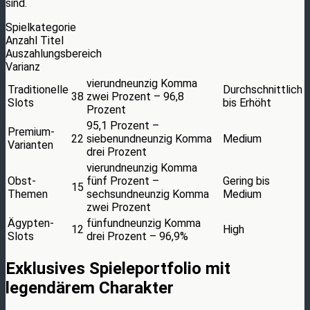
sind.
Spielkategorie
Anzahl Titel
Auszahlungsbereich
Varianz
vierundneunzig Komma
Traditionelle
Durchschnittlich
38
zwei Prozent – 96,8
Slots
bis Erhöht
Prozent
95,1 Prozent –
Premium-
22
siebenundneunzig Komma
Medium
Varianten
drei Prozent
vierundneunzig Komma
Obst-
fünf Prozent –
Gering bis
15
Themen
sechsundneunzig Komma
Medium
zwei Prozent
Ägypten-
fünfundneunzig Komma
12
High
Slots
drei Prozent – 96,9%
Exklusives Spieleportfolio mit
legendärem Charakter