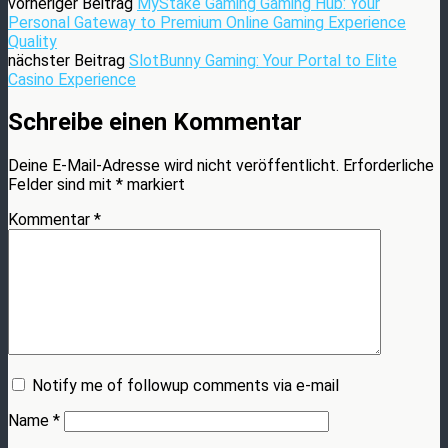
vorheriger Beitrag
MyStake Gaming Gaming Hub: Your
Personal Gateway to Premium Online Gaming Experience
Quality
nächster Beitrag
SlotBunny Gaming: Your Portal to Elite
Casino Experience
Schreibe einen Kommentar
Deine E-Mail-Adresse wird nicht veröffentlicht.
Erforderliche
Felder sind mit
*
markiert
Kommentar
*
Notify me of followup comments via e-mail
Name
*