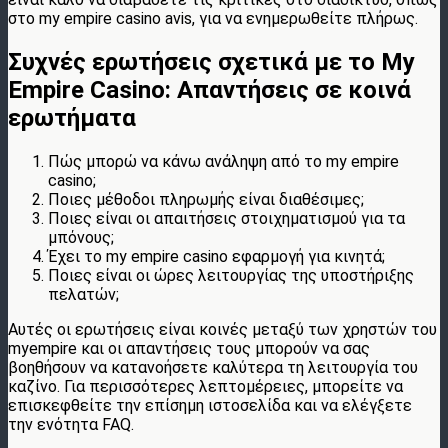
στο my empire casino avis, για να ενημερωθείτε πλήρως.
Συχνές ερωτήσεις σχετικά με το My
Empire Casino: Απαντήσεις σε κοινά
ερωτήματα
Πώς μπορώ να κάνω ανάληψη από το my empire
casino;
Ποιες μέθοδοι πληρωμής είναι διαθέσιμες;
Ποιες είναι οι απαιτήσεις στοιχηματισμού για τα
μπόνους;
Έχει το my empire casino εφαρμογή για κινητά;
Ποιες είναι οι ώρες λειτουργίας της υποστήριξης
πελατών;
Αυτές οι ερωτήσεις είναι κοινές μεταξύ των χρηστών του
myempire και οι απαντήσεις τους μπορούν να σας
βοηθήσουν να κατανοήσετε καλύτερα τη λειτουργία του
καζίνο. Για περισσότερες λεπτομέρειες, μπορείτε να
επισκεφθείτε την επίσημη ιστοσελίδα και να ελέγξετε
την ενότητα FAQ.