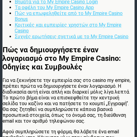
Βήματα για το My Empire Casino Login
Τα οφέλη του My Empire Casino App
Πώς να επωφεληθείτε από το My Empire Casino
Bonus
Κριτικές και εμπειρίες χρηστών στο My Empire
Casino
Συχνές ερωτήσεις σχετικά με το My Empire Casino
Πώς να δημιουργήσετε έναν
λογαριασμό στο My Empire Casino:
Οδηγίες και Συμβουλές
Για να ξεκινήσετε την εμπειρία σας στο casino my empire,
πρέπει πρώτα να δημιουργήσετε έναν λογαριασμό. Η
διαδικασία αυτή είναι απλή και διαρκεί μόλις λίγα λεπτά.
Το πρώτο βήμα είναι να επισκεφθείτε την κεντρική
σελίδα του καζίνο και να πατήσετε το κουμπί „Εγγραφή“.
Θα σας ζητηθεί να συμπληρώσετε κάποια βασικά
προσωπικά στοιχεία, όπως το όνομά σας, τη διεύθυνση
email και τον αριθμό τηλεφώνου σας.
Αφού συμπληρώσετε τη φόρμα, θα λάβετε ένα email