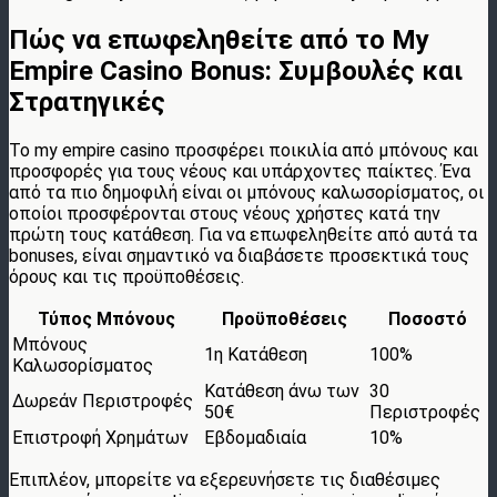
Πώς να επωφεληθείτε από το My
Empire Casino Bonus: Συμβουλές και
Στρατηγικές
Το my empire casino προσφέρει ποικιλία από μπόνους και
προσφορές για τους νέους και υπάρχοντες παίκτες. Ένα
από τα πιο δημοφιλή είναι οι μπόνους καλωσορίσματος, οι
οποίοι προσφέρονται στους νέους χρήστες κατά την
πρώτη τους κατάθεση. Για να επωφεληθείτε από αυτά τα
bonuses, είναι σημαντικό να διαβάσετε προσεκτικά τους
όρους και τις προϋποθέσεις.
Τύπος Μπόνους
Προϋποθέσεις
Ποσοστό
Μπόνους
1η Κατάθεση
100%
Καλωσορίσματος
Κατάθεση άνω των
30
Δωρεάν Περιστροφές
50€
Περιστροφές
Επιστροφή Χρημάτων
Εβδομαδιαία
10%
Επιπλέον, μπορείτε να εξερευνήσετε τις διαθέσιμες