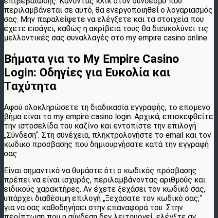
επιβεβαίωσης. Κάνοντας κλικ στον σύνδεσμο που
περιλαμβάνεται σε αυτό, θα ενεργοποιηθεί ο λογαριασμός
σας. Μην παραλείψετε να ελέγξετε και τα στοιχεία που
έχετε εισάγει, καθώς η ακρίβεια τους θα διευκολύνει τις
μελλοντικές σας συναλλαγές στο my empire casino online.
Βήματα για το My Empire Casino
Login: Οδηγίες για Ευκολία και
Ταχύτητα
Αφού ολοκληρώσετε τη διαδικασία εγγραφής, το επόμενο
βήμα είναι το my empire casino login. Αρχικά, επισκεφθείτε
την ιστοσελίδα του καζίνο και εντοπίστε την επιλογή
„Σύνδεση“. Στη συνέχεια, πληκτρολογήστε το email και τον
κωδικό πρόσβασης που δημιουργήσατε κατά την εγγραφή
σας.
Είναι σημαντικό να θυμάστε ότι ο κωδικός πρόσβασης
πρέπει να είναι ισχυρός, περιλαμβάνοντας αριθμούς και
ειδικούς χαρακτήρες. Αν έχετε ξεχάσει τον κωδικό σας,
υπάρχει διαθέσιμη επιλογή „Ξεχάσατε τον κωδικό σας;“
για να σας καθοδηγήσει στην επαναφορά του. Στην
περίπτωση που η σύνδεση δεν λειτουργεί, ελέγξτε αν