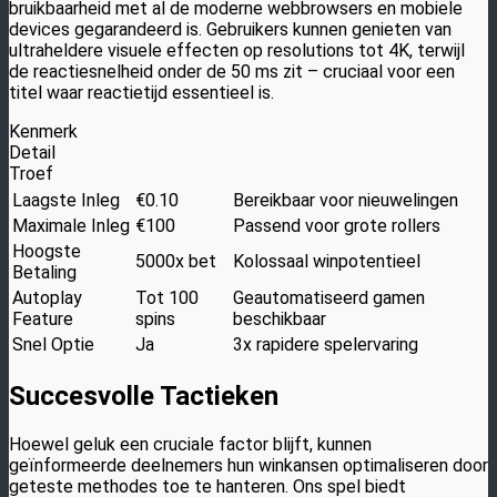
bruikbaarheid met al de moderne webbrowsers en mobiele
devices gegarandeerd is. Gebruikers kunnen genieten van
ultraheldere visuele effecten op resolutions tot 4K, terwijl
de reactiesnelheid onder de 50 ms zit – cruciaal voor een
titel waar reactietijd essentieel is.
Kenmerk
Detail
Troef
Laagste Inleg
€0.10
Bereikbaar voor nieuwelingen
Maximale Inleg
€100
Passend voor grote rollers
Hoogste
5000x bet
Kolossaal winpotentieel
Betaling
Autoplay
Tot 100
Geautomatiseerd gamen
Feature
spins
beschikbaar
Snel Optie
Ja
3x rapidere spelervaring
Succesvolle Tactieken
Hoewel geluk een cruciale factor blijft, kunnen
geïnformeerde deelnemers hun winkansen optimaliseren door
geteste methodes toe te hanteren. Ons spel biedt