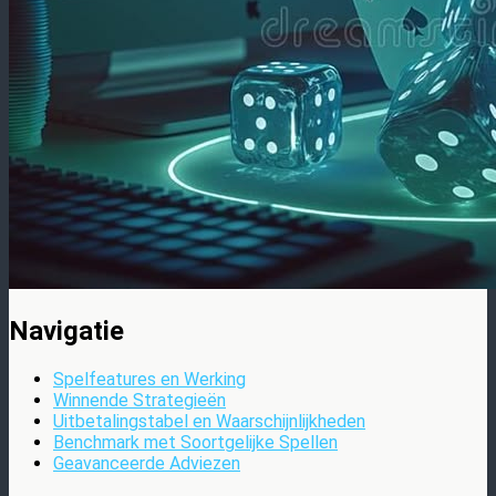
Navigatie
Spelfeatures en Werking
Winnende Strategieën
Uitbetalingstabel en Waarschijnlijkheden
Benchmark met Soortgelijke Spellen
Geavanceerde Adviezen