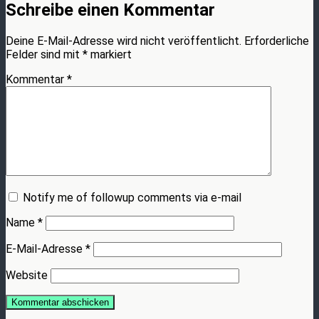
Schreibe einen Kommentar
Deine E-Mail-Adresse wird nicht veröffentlicht.
Erforderliche
Felder sind mit
*
markiert
Kommentar
*
Notify me of followup comments via e-mail
Name
*
E-Mail-Adresse
*
Website