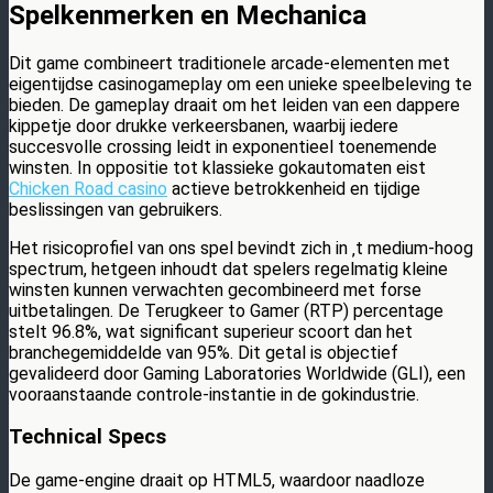
Spelkenmerken en Mechanica
Dit game combineert traditionele arcade-elementen met
eigentijdse casinogameplay om een unieke speelbeleving te
bieden. De gameplay draait om het leiden van een dappere
kippetje door drukke verkeersbanen, waarbij iedere
succesvolle crossing leidt in exponentieel toenemende
winsten. In oppositie tot klassieke gokautomaten eist
Chicken Road casino
actieve betrokkenheid en tijdige
beslissingen van gebruikers.
Het risicoprofiel van ons spel bevindt zich in ‚t medium-hoog
spectrum, hetgeen inhoudt dat spelers regelmatig kleine
winsten kunnen verwachten gecombineerd met forse
uitbetalingen. De Terugkeer to Gamer (RTP) percentage
stelt 96.8%, wat significant superieur scoort dan het
branchegemiddelde van 95%. Dit getal is objectief
gevalideerd door Gaming Laboratories Worldwide (GLI), een
vooraanstaande controle-instantie in de gokindustrie.
Technical Specs
De game-engine draait op HTML5, waardoor naadloze