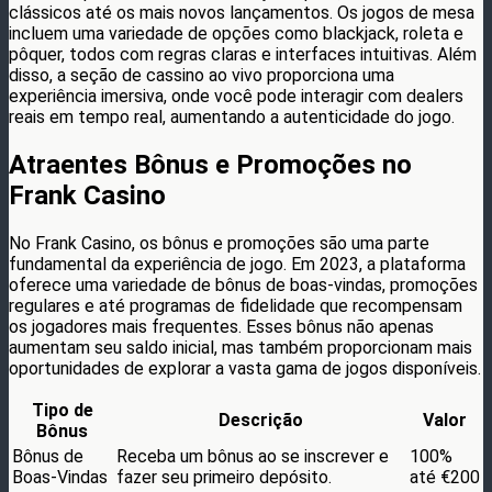
clássicos até os mais novos lançamentos. Os jogos de mesa
incluem uma variedade de opções como blackjack, roleta e
pôquer, todos com regras claras e interfaces intuitivas. Além
disso, a seção de cassino ao vivo proporciona uma
experiência imersiva, onde você pode interagir com dealers
reais em tempo real, aumentando a autenticidade do jogo.
Atraentes Bônus e Promoções no
Frank Casino
No Frank Casino, os bônus e promoções são uma parte
fundamental da experiência de jogo. Em 2023, a plataforma
oferece uma variedade de bônus de boas-vindas, promoções
regulares e até programas de fidelidade que recompensam
os jogadores mais frequentes. Esses bônus não apenas
aumentam seu saldo inicial, mas também proporcionam mais
oportunidades de explorar a vasta gama de jogos disponíveis.
Tipo de
Descrição
Valor
Bônus
Bônus de
Receba um bônus ao se inscrever e
100%
Boas-Vindas
fazer seu primeiro depósito.
até €200