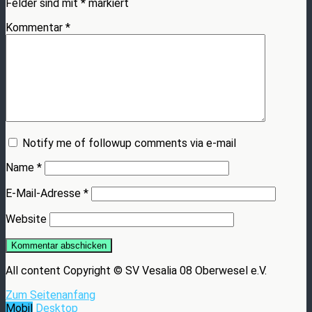
Felder sind mit
*
markiert
Kommentar
*
Notify me of followup comments via e-mail
Name
*
E-Mail-Adresse
*
Website
All content Copyright © SV Vesalia 08 Oberwesel e.V.
Zum Seitenanfang
Mobil
Desktop