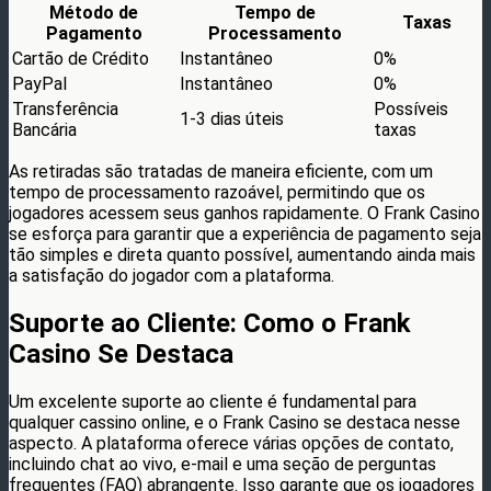
Método de
Tempo de
Taxas
Pagamento
Processamento
Cartão de Crédito
Instantâneo
0%
PayPal
Instantâneo
0%
Transferência
Possíveis
1-3 dias úteis
Bancária
taxas
As retiradas são tratadas de maneira eficiente, com um
tempo de processamento razoável, permitindo que os
jogadores acessem seus ganhos rapidamente. O Frank Casino
se esforça para garantir que a experiência de pagamento seja
tão simples e direta quanto possível, aumentando ainda mais
a satisfação do jogador com a plataforma.
Suporte ao Cliente: Como o Frank
Casino Se Destaca
Um excelente suporte ao cliente é fundamental para
qualquer cassino online, e o Frank Casino se destaca nesse
aspecto. A plataforma oferece várias opções de contato,
incluindo chat ao vivo, e-mail e uma seção de perguntas
frequentes (FAQ) abrangente. Isso garante que os jogadores