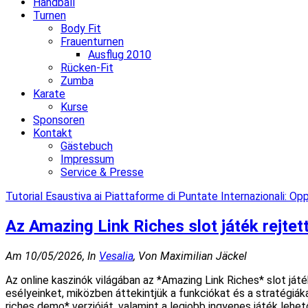
Handball
Turnen
Body Fit
Frauenturnen
Ausflug 2010
Rücken-Fit
Zumba
Karate
Kurse
Sponsoren
Kontakt
Gästebuch
Impressum
Service & Presse
Tutorial Esaustiva ai Piattaforme di Puntate Internazionali: Op
Az Amazing Link Riches slot játék rejtet
Am 10/05/2026, In
Vesalia
, Von Maximilian Jäckel
Az online kaszinók világában az *Amazing Link Riches* slot ját
esélyeinket, miközben áttekintjük a funkciókat és a stratégiák
riches demo* verzióját, valamint a legjobb ingyenes játék lehe