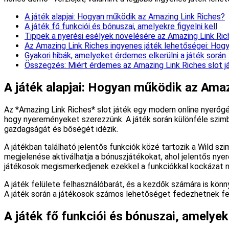
A játék alapjai: Hogyan működik az Amazing Link Riches?
A játék fő funkciói és bónuszai, amelyekre figyelni kell
Tippek a nyerési esélyek növelésére az Amazing Link Ric
Az Amazing Link Riches ingyenes játék lehetőségei: Hogy
Gyakori hibák, amelyeket érdemes elkerülni a játék során
Összegzés: Miért érdemes az Amazing Link Riches slot j
A játék alapjai: Hogyan működik az Ama
Az *Amazing Link Riches* slot játék egy modern online nyerőgé
hogy nyereményeket szerezzünk. A játék során különféle szimb
gazdagságát és bőségét idézik.
A játékban található jelentős funkciók közé tartozik a Wild 
megjelenése aktiválhatja a bónuszjátékokat, ahol jelentős nye
játékosok megismerkedjenek ezekkel a funkciókkal kockázat n
A játék felülete felhasználóbarát, és a kezdők számára is kön
A játék során a játékosok számos lehetőséget fedezhetnek fel
A játék fő funkciói és bónuszai, amelyekr