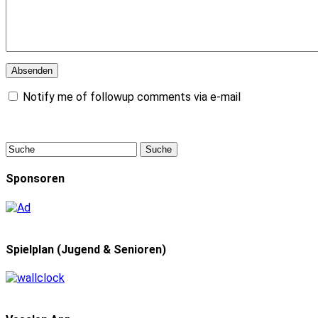
Notify me of followup comments via e-mail
Sponsoren
Spielplan (Jugend & Senioren)