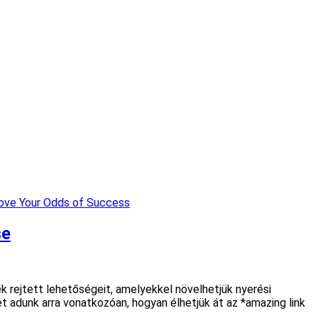
ove Your Odds of Success
se
k rejtett lehetőségeit, amelyekkel növelhetjük nyerési
et adunk arra vonatkozóan, hogyan élhetjük át az *amazing link