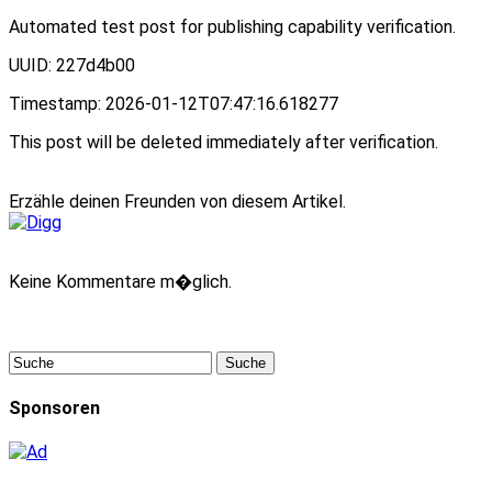
Automated test post for publishing capability verification.
UUID: 227d4b00
Timestamp: 2026-01-12T07:47:16.618277
This post will be deleted immediately after verification.
Erzähle deinen Freunden von diesem Artikel.
Keine Kommentare m�glich.
Sponsoren