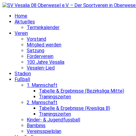
Home
Aktuelles
Terminkalender
Verein
Vorstand
Mitglied werden
Satzung
Förderverein
100 Jahre Vesalia
Vesalen-Lied
Stadion
Fußball
1. Mannschaft
Tabelle & Ergebnisse (Bezirksliga Mitte)
Trainingszeiten
2. Mannschaft
Tabelle & Ergebnisse (Kreisliga B)
Trainingszeiten
Kinder- & Jugendfussball
Bambinis
Vereinsspielplan