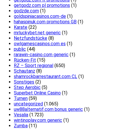
getgodz.com pl promotions
(1)
godzde.com
(1)
goldspiniacasinos.com-de
(1)
hahaspinuk.com promotions GB
(1)
Karate
(22)
mrluckybet.net generic
(1)
Netzfundstücke
(8)
owlgamescasinos.com es
(1)
public
(44)
rarawin-casino.com generic
(1)
Rücken-Fit
(15)
RZ – Sport regional
(650)
Schautanz
(8)
shamrockbarrestaurant.com CL
(1)
Sonstiges
(2)
Step Aerobic
(5)
Superbet Online Casino
(1)
Turnen
(59)
uncategorized
(1.065)
uw88alternatif.com bonus generic
(1)
Vesalia
(1.723)
wintinoplay.com generic
(1)
Zumba
(11)