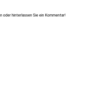
n oder hinterlassen Sie ein Kommentar!