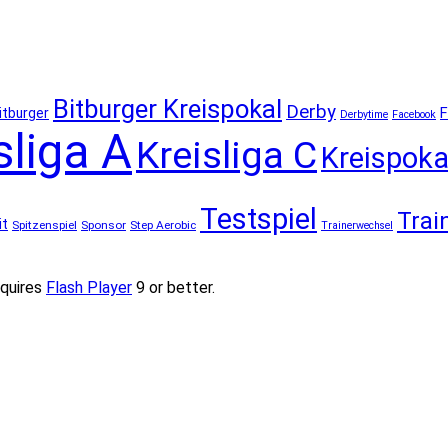
Bitburger Kreispokal
Derby
F
itburger
Derbytime
Facebook
sliga A
Kreisliga C
Kreispoka
Testspiel
Trai
it
Spitzenspiel
Sponsor
Step Aerobic
Trainerwechsel
quires
Flash Player
9 or better.