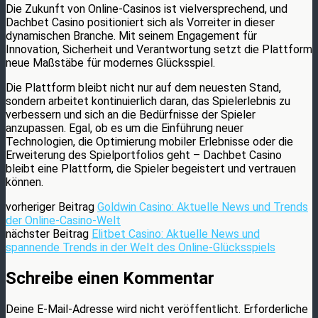
Die Zukunft von Online-Casinos ist vielversprechend, und
Dachbet Casino positioniert sich als Vorreiter in dieser
dynamischen Branche. Mit seinem Engagement für
Innovation, Sicherheit und Verantwortung setzt die Plattform
neue Maßstäbe für modernes Glücksspiel.
Die Plattform bleibt nicht nur auf dem neuesten Stand,
sondern arbeitet kontinuierlich daran, das Spielerlebnis zu
verbessern und sich an die Bedürfnisse der Spieler
anzupassen. Egal, ob es um die Einführung neuer
Technologien, die Optimierung mobiler Erlebnisse oder die
Erweiterung des Spielportfolios geht – Dachbet Casino
bleibt eine Plattform, die Spieler begeistert und vertrauen
können.
vorheriger Beitrag
Goldwin Casino: Aktuelle News und Trends
der Online-Casino-Welt
nächster Beitrag
Elitbet Casino: Aktuelle News und
spannende Trends in der Welt des Online-Glücksspiels
Schreibe einen Kommentar
Deine E-Mail-Adresse wird nicht veröffentlicht.
Erforderliche