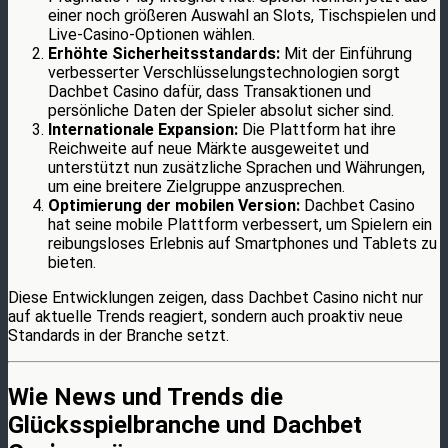
einer noch größeren Auswahl an Slots, Tischspielen und
Live-Casino-Optionen wählen.
Erhöhte Sicherheitsstandards:
Mit der Einführung
verbesserter Verschlüsselungstechnologien sorgt
Dachbet Casino dafür, dass Transaktionen und
persönliche Daten der Spieler absolut sicher sind.
Internationale Expansion:
Die Plattform hat ihre
Reichweite auf neue Märkte ausgeweitet und
unterstützt nun zusätzliche Sprachen und Währungen,
um eine breitere Zielgruppe anzusprechen.
Optimierung der mobilen Version:
Dachbet Casino
hat seine mobile Plattform verbessert, um Spielern ein
reibungsloses Erlebnis auf Smartphones und Tablets zu
bieten.
Diese Entwicklungen zeigen, dass Dachbet Casino nicht nur
auf aktuelle Trends reagiert, sondern auch proaktiv neue
Standards in der Branche setzt.
Wie News und Trends die
Glücksspielbranche und Dachbet