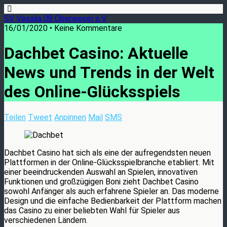
SV Vesalia 08 Oberwesel e.V.
16/01/2020 • Keine Kommentare
Dachbet Casino: Aktuelle
News und Trends in der Welt
des Online-Glücksspiels
Teilen
Tweet
Anpinnen
Mail
SMS
Dachbet Casino hat sich als eine der aufregendsten neuen
Plattformen in der Online-Glücksspielbranche etabliert. Mit
einer beeindruckenden Auswahl an Spielen, innovativen
Funktionen und großzügigen Boni zieht Dachbet Casino
sowohl Anfänger als auch erfahrene Spieler an. Das moderne
Design und die einfache Bedienbarkeit der Plattform machen
das Casino zu einer beliebten Wahl für Spieler aus
verschiedenen Ländern.