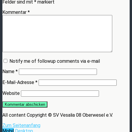
Felder sind mit
*
markiert
Kommentar
*
Notify me of followup comments via e-mail
Name
*
E-Mail-Adresse
*
Website
All content Copyright © SV Vesalia 08 Oberwesel e.V.
Zum Seitenanfang
Mobil
Desktop