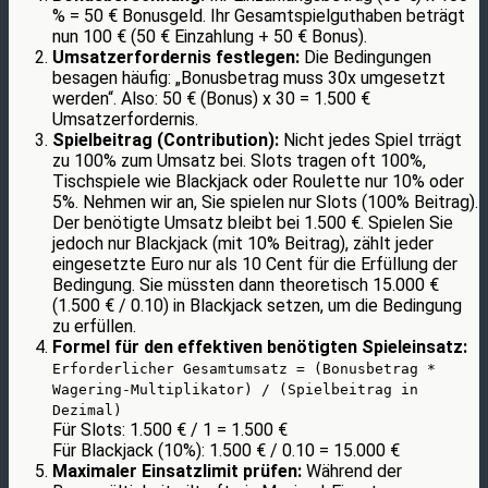
% = 50 € Bonusgeld. Ihr Gesamtspielguthaben beträgt
nun 100 € (50 € Einzahlung + 50 € Bonus).
Umsatzerfordernis festlegen:
Die Bedingungen
besagen häufig: „Bonusbetrag muss 30x umgesetzt
werden“. Also: 50 € (Bonus) x 30 = 1.500 €
Umsatzerfordernis.
Spielbeitrag (Contribution):
Nicht jedes Spiel trrägt
zu 100% zum Umsatz bei. Slots tragen oft 100%,
Tischspiele wie Blackjack oder Roulette nur 10% oder
5%. Nehmen wir an, Sie spielen nur Slots (100% Beitrag).
Der benötigte Umsatz bleibt bei 1.500 €. Spielen Sie
jedoch nur Blackjack (mit 10% Beitrag), zählt jeder
eingesetzte Euro nur als 10 Cent für die Erfüllung der
Bedingung. Sie müssten dann theoretisch 15.000 €
(1.500 € / 0.10) in Blackjack setzen, um die Bedingung
zu erfüllen.
Formel für den effektiven benötigten Spieleinsatz:
Erforderlicher Gesamtumsatz = (Bonusbetrag *
Wagering-Multiplikator) / (Spielbeitrag in
Dezimal)
Für Slots: 1.500 € / 1 = 1.500 €
Für Blackjack (10%): 1.500 € / 0.10 = 15.000 €
Maximaler Einsatzlimit prüfen:
Während der