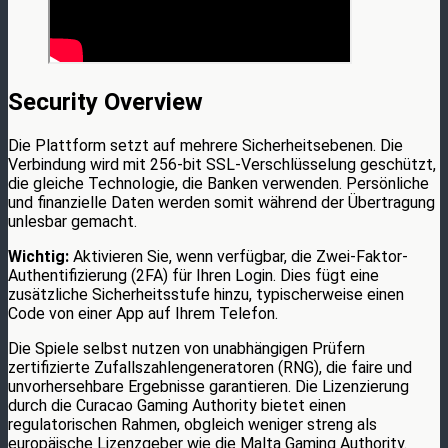
Security Overview
Die Plattform setzt auf mehrere Sicherheitsebenen. Die
Verbindung wird mit 256-bit SSL-Verschlüsselung geschützt,
die gleiche Technologie, die Banken verwenden. Persönliche
und finanzielle Daten werden somit während der Übertragung
unlesbar gemacht.
Wichtig:
Aktivieren Sie, wenn verfügbar, die Zwei-Faktor-
Authentifizierung (2FA) für Ihren Login. Dies fügt eine
zusätzliche Sicherheitsstufe hinzu, typischerweise einen
Code von einer App auf Ihrem Telefon.
Die Spiele selbst nutzen von unabhängigen Prüfern
zertifizierte Zufallszahlengeneratoren (RNG), die faire und
unvorhersehbare Ergebnisse garantieren. Die Lizenzierung
durch die Curacao Gaming Authority bietet einen
regulatorischen Rahmen, obgleich weniger streng als
europäische Lizenzgeber wie die Malta Gaming Authority.