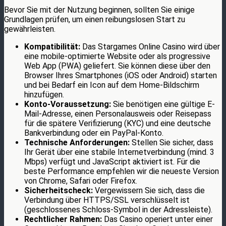
Bevor Sie mit der Nutzung beginnen, sollten Sie einige
Grundlagen prüfen, um einen reibungslosen Start zu
gewährleisten.
Kompatibilität:
Das Stargames Online Casino wird über
eine mobile-optimierte Website oder als progressive
Web App (PWA) geliefert. Sie können diese über den
Browser Ihres Smartphones (iOS oder Android) starten
und bei Bedarf ein Icon auf dem Home-Bildschirm
hinzufügen.
Konto-Voraussetzung:
Sie benötigen eine gültige E-
Mail-Adresse, einen Personalausweis oder Reisepass
für die spätere Verifizierung (KYC) und eine deutsche
Bankverbindung oder ein PayPal-Konto.
Technische Anforderungen:
Stellen Sie sicher, dass
Ihr Gerät über eine stabile Internetverbindung (mind. 3
Mbps) verfügt und JavaScript aktiviert ist. Für die
beste Performance empfehlen wir die neueste Version
von Chrome, Safari oder Firefox.
Sicherheitscheck:
Vergewissern Sie sich, dass die
Verbindung über HTTPS/SSL verschlüsselt ist
(geschlossenes Schloss-Symbol in der Adressleiste).
Rechtlicher Rahmen:
Das Casino operiert unter einer