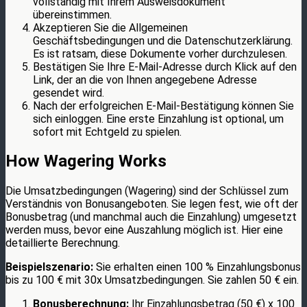
vollständig mit Ihrem Ausweisdokument
übereinstimmen.
Akzeptieren Sie die Allgemeinen
Geschäftsbedingungen und die Datenschutzerklärung.
Es ist ratsam, diese Dokumente vorher durchzulesen.
Bestätigen Sie Ihre E-Mail-Adresse durch Klick auf den
Link, der an die von Ihnen angegebene Adresse
gesendet wird.
Nach der erfolgreichen E-Mail-Bestätigung können Sie
sich einloggen. Eine erste Einzahlung ist optional, um
sofort mit Echtgeld zu spielen.
How Wagering Works
Die Umsatzbedingungen (Wagering) sind der Schlüssel zum
Verständnis von Bonusangeboten. Sie legen fest, wie oft der
Bonusbetrag (und manchmal auch die Einzahlung) umgesetzt
werden muss, bevor eine Auszahlung möglich ist. Hier eine
detaillierte Berechnung.
Beispielszenario:
Sie erhalten einen 100 % Einzahlungsbonus
bis zu 100 € mit 30x Umsatzbedingungen. Sie zahlen 50 € ein.
Bonusberechnung:
Ihr Einzahlungsbetrag (50 €) x 100