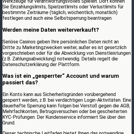
Werkzeuge für verantwortungsvolles Spielen. Dort können
Sie Einzahlungslimits, Spielzeitlimits oder Verlustlimits für
bestimmte Zeiträume (täglich, wöchentlich, monatlich)
festlegen und auch eine Selbstsperrung beantragen.
Werden meine Daten weiterverkauft?
Seriöse Casinos geben Ihre persönlichen Daten nicht an
Dritte zu Marketingzwecken weiter, außer es ist gesetzlich
vorgeschrieben oder für die Abwicklung von Dienstleistungen
(z.B. Zahlungsabwicklung) notwendig. Details regelt die
Datenschutzerklärung der Plattform.
Was ist ein „gesperrter“ Account und warum
passiert das?
Ein Konto kann aus Sicherheitsgründen vorübergehend
gesperrt werden, z.B. bei verdächtigen Login-Aktivitäten. Eine
dauerhafte Sperrung kann folgen bei Verstoß gegen die AGB,
Mehrfachkonten, Betrugsversuchen oder bei gescheiterten
KYC-Prüfungen. Der Kundenservice informiert Sie über den
Grund.
Dieser technische Leitfaden bietet Ihnen das notwendige