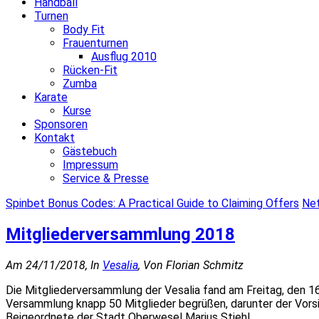
Handball
Turnen
Body Fit
Frauenturnen
Ausflug 2010
Rücken-Fit
Zumba
Karate
Kurse
Sponsoren
Kontakt
Gästebuch
Impressum
Service & Presse
Spinbet Bonus Codes: A Practical Guide to Claiming Offers
Net
Mitgliederversammlung 2018
Am 24/11/2018, In
Vesalia
, Von Florian Schmitz
Die Mitgliederversammlung der Vesalia fand am Freitag, den 16.
Versammlung knapp 50 Mitglieder begrüßen, darunter der Vorsi
Beigeordnete der Stadt Oberwesel Marius Stiehl.