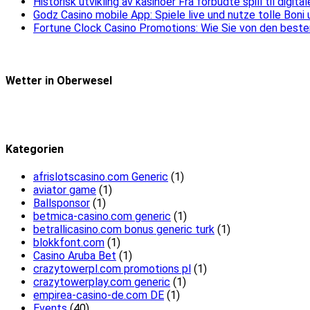
Historisk utvikling av kasinoer Fra forbudte spill til digit
Godz Casino mobile App: Spiele live und nutze tolle Boni
Fortune Clock Casino Promotions: Wie Sie von den beste
Wetter in Oberwesel
Kategorien
afrislotscasino.com Generic
(1)
aviator game
(1)
Ballsponsor
(1)
betmica-casino.com generic
(1)
betrallicasino.com bonus generic turk
(1)
blokkfont.com
(1)
Casino Aruba Bet
(1)
crazytowerpl.com promotions pl
(1)
crazytowerplay.com generic
(1)
empirea-casino-de.com DE
(1)
Events
(40)