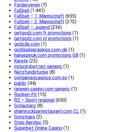
Förderverein
(7)
Fußball
(1.441)
Fußball – 1. Mannschaft
(655)
Fußball – 2. Mannschaft
(272)
Fußball – Jugend
(236)
getgodz.com fr promotions
(1)
getgodz.com pl promotions
(1)
godzde.com
(1)
goldspiniacasinos.com-de
(1)
hahaspinuk.com promotions GB
(1)
Karate
(22)
mrluckybet.net generic
(1)
Netzfundstücke
(8)
owlgamescasinos.com es
(1)
public
(44)
rarawin-casino.com generic
(1)
Rücken-Fit
(15)
RZ – Sport regional
(650)
Schautanz
(8)
shamrockbarrestaurant.com CL
(1)
Sonstiges
(2)
Step Aerobic
(5)
Superbet Online Casino
(1)