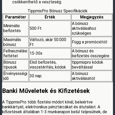
csökkenthető a veszteség.
TippmixPro Bónusz Specifikációk
Paraméter
Érték
Megjegyzés
A bónusz
Minimális
500 Ft
aktiválásához
befizetés
szükséges
Maximális
Változó, akár 50.000
Függ a promóciótól
bónusz
Ft
Felhasználási
A bónusz és
15-30x
feltétel
befizetés összegére
Bónusz
Első befizetés,
tippmixpro kódok
típusok
visszatérítés, kódok
beváltással
Érvényességi
A bónusz
30 nap
idő
aktiválásától
Banki Műveletek és Kifizetések
A TippmixPro több fizetési módot kínál, beleértve
bankkártyát, elektronikus pénztárcákat és átutalást. A
kifizetések általában 1-3 munkanapon belül teljesülnek, de