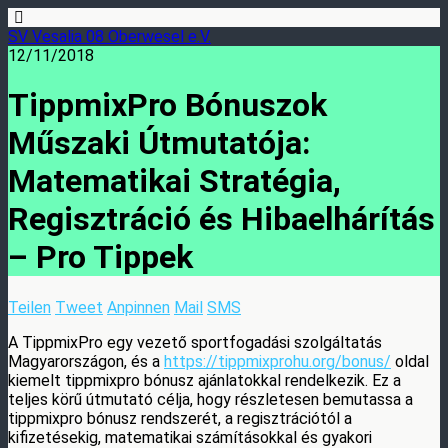
SV Vesalia 08 Oberwesel e.V.
12/11/2018
TippmixPro Bónuszok
Műszaki Útmutatója:
Matematikai Stratégia,
Regisztráció és Hibaelhárítás
– Pro Tippek
Teilen
Tweet
Anpinnen
Mail
SMS
A TippmixPro egy vezető sportfogadási szolgáltatás
Magyarországon, és a
https://tippmixprohu.org/bonus/
oldal
kiemelt tippmixpro bónusz ajánlatokkal rendelkezik. Ez a
teljes körű útmutató célja, hogy részletesen bemutassa a
tippmixpro bónusz rendszerét, a regisztrációtól a
kifizetésekig, matematikai számításokkal és gyakori