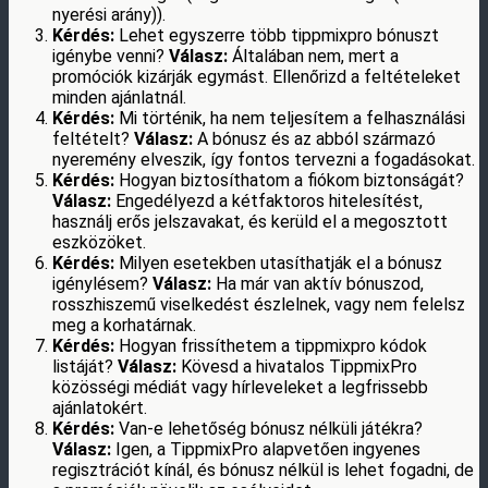
nyerési arány)).
Kérdés:
Lehet egyszerre több tippmixpro bónuszt
igénybe venni?
Válasz:
Általában nem, mert a
promóciók kizárják egymást. Ellenőrizd a feltételeket
minden ajánlatnál.
Kérdés:
Mi történik, ha nem teljesítem a felhasználási
feltételt?
Válasz:
A bónusz és az abból származó
nyeremény elveszik, így fontos tervezni a fogadásokat.
Kérdés:
Hogyan biztosíthatom a fiókom biztonságát?
Válasz:
Engedélyezd a kétfaktoros hitelesítést,
használj erős jelszavakat, és kerüld el a megosztott
eszközöket.
Kérdés:
Milyen esetekben utasíthatják el a bónusz
igénylésem?
Válasz:
Ha már van aktív bónuszod,
rosszhiszemű viselkedést észlelnek, vagy nem felelsz
meg a korhatárnak.
Kérdés:
Hogyan frissíthetem a tippmixpro kódok
listáját?
Válasz:
Kövesd a hivatalos TippmixPro
közösségi médiát vagy hírleveleket a legfrissebb
ajánlatokért.
Kérdés:
Van-e lehetőség bónusz nélküli játékra?
Válasz:
Igen, a TippmixPro alapvetően ingyenes
regisztrációt kínál, és bónusz nélkül is lehet fogadni, de