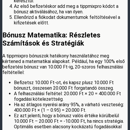
keresztül.
Az első befizetéskor add meg a tippmixpro kódot a
bónusz aktiválásához, ha van ilyen.
Ellenőrizd a fiókodat dokumentumok feltöltésével a
kifizetések előtt.
Bónusz Matematika: Részletes
Számítások és Stratégiák
A tippmixpro bónuszok hatékony használatához meg
kértened a matematikai alapokat. Például, ha egy 100% első
befizetési bónusz van 10.000 Ft-ig, 20-szoros felhasználási
feltétellel:
Befizetsz 10.000 Ft-ot, és kapsz plusz 10.000 Ft
bónuszt, összesen 20.000 Ft forgatandó összeg.
A felhasználási feltétel: 20.000 Ft × 20 = 400.000 Ft
fogadási kötelezettség.
Ha az átlagos nyerési arány 95%, a várható veszteség:
400.000 Ft × (1 – 0.95) = 20.000 Ft.
Ez azt jelenti, hogy a bónusz valós értéke körülbelül
10.000 Ft – 20.000 Ft = -10.000 Ft, ha nincs stratégia.
Optimális esetben alacsony kockázatú fogadásokkal