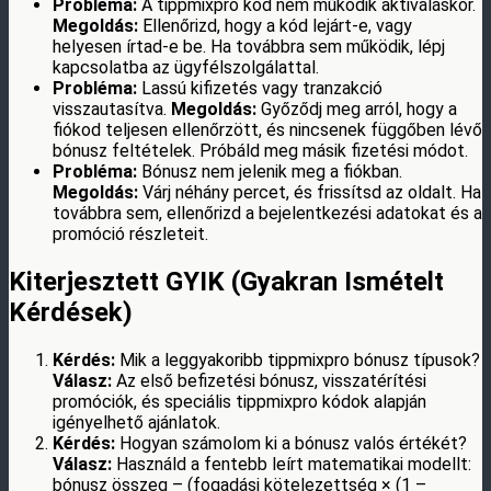
Probléma:
A tippmixpro kód nem működik aktiváláskor.
Megoldás:
Ellenőrizd, hogy a kód lejárt-e, vagy
helyesen írtad-e be. Ha továbbra sem működik, lépj
kapcsolatba az ügyfélszolgálattal.
Probléma:
Lassú kifizetés vagy tranzakció
visszautasítva.
Megoldás:
Győződj meg arról, hogy a
fiókod teljesen ellenőrzött, és nincsenek függőben lévő
bónusz feltételek. Próbáld meg másik fizetési módot.
Probléma:
Bónusz nem jelenik meg a fiókban.
Megoldás:
Várj néhány percet, és frissítsd az oldalt. Ha
továbbra sem, ellenőrizd a bejelentkezési adatokat és a
promóció részleteit.
Kiterjesztett GYIK (Gyakran Ismételt
Kérdések)
Kérdés:
Mik a leggyakoribb tippmixpro bónusz típusok?
Válasz:
Az első befizetési bónusz, visszatérítési
promóciók, és speciális tippmixpro kódok alapján
igényelhető ajánlatok.
Kérdés:
Hogyan számolom ki a bónusz valós értékét?
Válasz:
Használd a fentebb leírt matematikai modellt:
bónusz összeg – (fogadási kötelezettség × (1 –