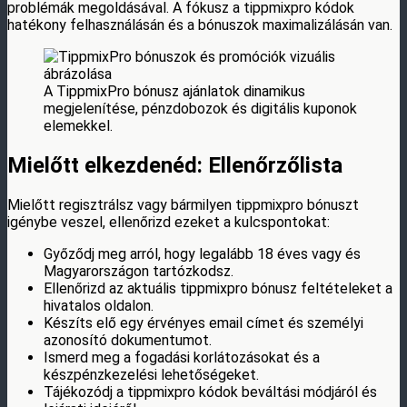
problémák megoldásával. A fókusz a tippmixpro kódok
hatékony felhasználásán és a bónuszok maximalizálásán van.
A TippmixPro bónusz ajánlatok dinamikus
megjelenítése, pénzdobozok és digitális kuponok
elemekkel.
Mielőtt elkezdenéd: Ellenőrzőlista
Mielőtt regisztrálsz vagy bármilyen tippmixpro bónuszt
igénybe veszel, ellenőrizd ezeket a kulcspontokat:
Győződj meg arról, hogy legalább 18 éves vagy és
Magyarországon tartózkodsz.
Ellenőrizd az aktuális tippmixpro bónusz feltételeket a
hivatalos oldalon.
Készíts elő egy érvényes email címet és személyi
azonosító dokumentumot.
Ismerd meg a fogadási korlátozásokat és a
készpénzkezelési lehetőségeket.
Tájékozódj a tippmixpro kódok beváltási módjáról és