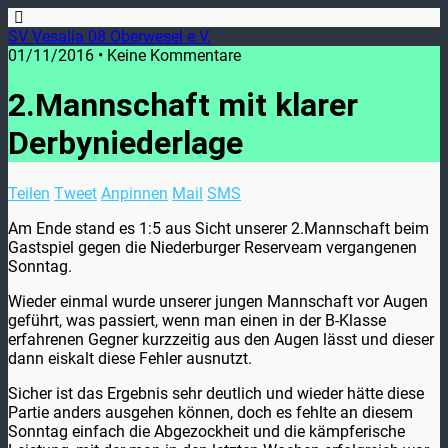
SV Vesalia 08 Oberwesel e.V.
01/11/2016 • Keine Kommentare
2.Mannschaft mit klarer
Derbyniederlage
Teilen
Tweet
Anpinnen
Mail
SMS
Am Ende stand es 1:5 aus Sicht unserer 2.Mannschaft beim
Gastspiel gegen die Niederburger Reserveam vergangenen
Sonntag.
Wieder einmal wurde unserer jungen Mannschaft vor Augen
geführt, was passiert, wenn man einen in der B-Klasse
erfahrenen Gegner kurzzeitig aus den Augen lässt und dieser
dann eiskalt diese Fehler ausnutzt.
Sicher ist das Ergebnis sehr deutlich und wieder hätte diese
Partie anders ausgehen können, doch es fehlte an diesem
Sonntag einfach die Abgezockheit und die kämpferische