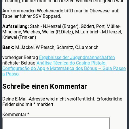
Leistung, mit der man in den letzten Wochen erfolgreich war.
Am kommenden Wochenende trifft man in Oberwesel auf
Tabellenführer SSV Boppard.
Aufstellung:
Stahl- N.Henzel (Brager), Gödert, Port, Müller-
Mincione, Welches, Weiler (R.Dietz), M.Lambrich- M.Henzel,
Kriewel (Frinken)
Bank:
M.Jäckel, W.Persch, Schmitz, C.Lambrich
vorheriger Beitrag
Ergebnisse der Jugendmannschaften
nächster Beitrag
Análise Técnica do Casino Pistolo:
Configuração do App e Matemática dos Bônus – Guia Passo
a Passo
Schreibe einen Kommentar
Deine E-Mail-Adresse wird nicht veröffentlicht.
Erforderliche
Felder sind mit
*
markiert
Kommentar
*