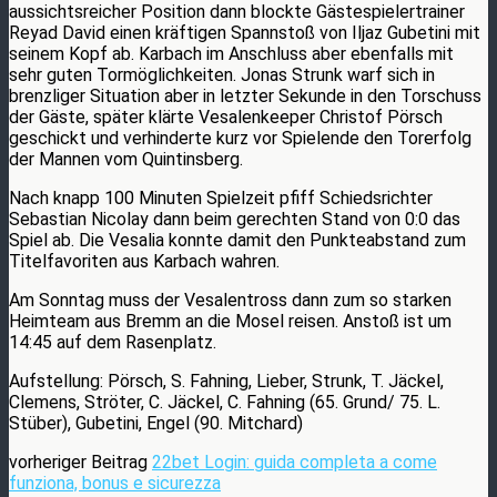
aussichtsreicher Position dann blockte Gästespielertrainer
Reyad David einen kräftigen Spannstoß von Iljaz Gubetini mit
seinem Kopf ab. Karbach im Anschluss aber ebenfalls mit
sehr guten Tormöglichkeiten. Jonas Strunk warf sich in
brenzliger Situation aber in letzter Sekunde in den Torschuss
der Gäste, später klärte Vesalenkeeper Christof Pörsch
geschickt und verhinderte kurz vor Spielende den Torerfolg
der Mannen vom Quintinsberg.
Nach knapp 100 Minuten Spielzeit pfiff Schiedsrichter
Sebastian Nicolay dann beim gerechten Stand von 0:0 das
Spiel ab. Die Vesalia konnte damit den Punkteabstand zum
Titelfavoriten aus Karbach wahren.
Am Sonntag muss der Vesalentross dann zum so starken
Heimteam aus Bremm an die Mosel reisen. Anstoß ist um
14:45 auf dem Rasenplatz.
Aufstellung: Pörsch, S. Fahning, Lieber, Strunk, T. Jäckel,
Clemens, Ströter, C. Jäckel, C. Fahning (65. Grund/ 75. L.
Stüber), Gubetini, Engel (90. Mitchard)
vorheriger Beitrag
22bet Login: guida completa a come
funziona, bonus e sicurezza