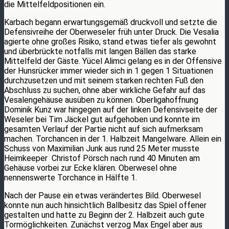
die Mittelfeldpositionen ein.
Karbach begann erwartungsgemäß druckvoll und setzte die
Defensivreihe der Oberweseler früh unter Druck. Die Vesalia
agierte ohne großes Risiko, stand etwas tiefer als gewohnt
und überbrückte notfalls mit langen Bällen das starke
Mittelfeld der Gäste. Yücel Alimci gelang es in der Offensive
der Hunsrücker immer wieder sich in 1 gegen 1 Situationen
durchzusetzen und mit seinem starken rechten Fuß den
Abschluss zu suchen, ohne aber wirkliche Gefahr auf das
Vesalengehäuse ausüben zu können. Oberligahoffnung
Dominik Kunz war hingegen auf der linken Defensivseite der
Weseler bei Tim Jäckel gut aufgehoben und konnte im
gesamten Verlauf der Partie nicht auf sich aufmerksam
machen. Torchancen in der 1. Halbzeit Mangelware. Allein ein
Schuss von Maximilian Junk aus rund 25 Meter musste
Heimkeeper Christof Pörsch nach rund 40 Minuten am
Gehäuse vorbei zur Ecke klären. Oberwesel ohne
nennenswerte Torchance in Hälfte 1.
Nach der Pause ein etwas verändertes Bild. Oberwesel
konnte nun auch hinsichtlich Ballbesitz das Spiel offener
gestalten und hatte zu Beginn der 2. Halbzeit auch gute
Tormöglichkeiten. Zunächst verzog Max Engel aber aus