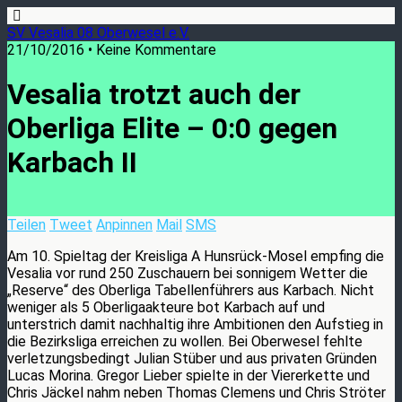
SV Vesalia 08 Oberwesel e.V.
21/10/2016 • Keine Kommentare
Vesalia trotzt auch der
Oberliga Elite – 0:0 gegen
Karbach II
Teilen
Tweet
Anpinnen
Mail
SMS
Am 10. Spieltag der Kreisliga A Hunsrück-Mosel empfing die
Vesalia vor rund 250 Zuschauern bei sonnigem Wetter die
„Reserve“ des Oberliga Tabellenführers aus Karbach. Nicht
weniger als 5 Oberligaakteure bot Karbach auf und
unterstrich damit nachhaltig ihre Ambitionen den Aufstieg in
die Bezirksliga erreichen zu wollen. Bei Oberwesel fehlte
verletzungsbedingt Julian Stüber und aus privaten Gründen
Lucas Morina. Gregor Lieber spielte in der Viererkette und
Chris Jäckel nahm neben Thomas Clemens und Chris Ströter