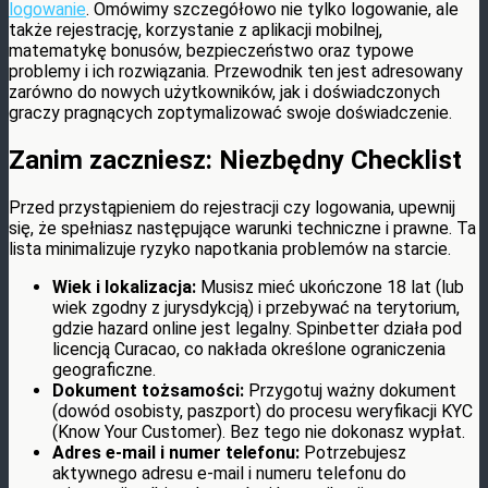
logowanie
. Omówimy szczegółowo nie tylko logowanie, ale
także rejestrację, korzystanie z aplikacji mobilnej,
matematykę bonusów, bezpieczeństwo oraz typowe
problemy i ich rozwiązania. Przewodnik ten jest adresowany
zarówno do nowych użytkowników, jak i doświadczonych
graczy pragnących zoptymalizować swoje doświadczenie.
Zanim zaczniesz: Niezbędny Checklist
Przed przystąpieniem do rejestracji czy logowania, upewnij
się, że spełniasz następujące warunki techniczne i prawne. Ta
lista minimalizuje ryzyko napotkania problemów na starcie.
Wiek i lokalizacja:
Musisz mieć ukończone 18 lat (lub
wiek zgodny z jurysdykcją) i przebywać na terytorium,
gdzie hazard online jest legalny. Spinbetter działa pod
licencją Curacao, co nakłada określone ograniczenia
geograficzne.
Dokument tożsamości:
Przygotuj ważny dokument
(dowód osobisty, paszport) do procesu weryfikacji KYC
(Know Your Customer). Bez tego nie dokonasz wypłat.
Adres e-mail i numer telefonu:
Potrzebujesz
aktywnego adresu e-mail i numeru telefonu do