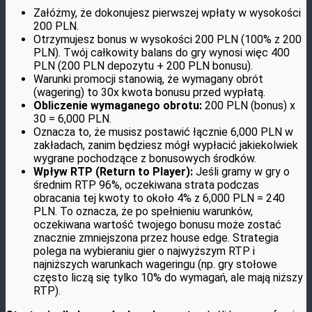
Załóżmy, że dokonujesz pierwszej wpłaty w wysokości
200 PLN.
Otrzymujesz bonus w wysokości 200 PLN (100% z 200
PLN). Twój całkowity balans do gry wynosi więc 400
PLN (200 PLN depozytu + 200 PLN bonusu).
Warunki promocji stanowią, że wymagany obrót
(wagering) to 30x kwota bonusu przed wypłatą.
Obliczenie wymaganego obrotu:
200 PLN (bonus) x
30 = 6,000 PLN.
Oznacza to, że musisz postawić łącznie 6,000 PLN w
zakładach, zanim będziesz mógł wypłacić jakiekolwiek
wygrane pochodzące z bonusowych środków.
Wpływ RTP (Return to Player):
Jeśli gramy w gry o
średnim RTP 96%, oczekiwana strata podczas
obracania tej kwoty to około 4% z 6,000 PLN = 240
PLN. To oznacza, że po spełnieniu warunków,
oczekiwana wartość twojego bonusu może zostać
znacznie zmniejszona przez house edge. Strategia
polega na wybieraniu gier o najwyższym RTP i
najniższych warunkach wageringu (np. gry stołowe
często liczą się tylko 10% do wymagań, ale mają niższy
RTP).