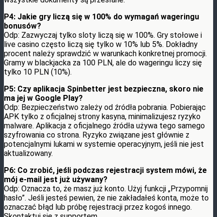
P4: Jakie gry liczą się w 100% do wymagań wageringu
bonusów?
Odp: Zazwyczaj tylko sloty liczą się w 100%. Gry stołowe i
live casino często liczą się tylko w 10% lub 5%. Dokładny
procent należy sprawdzić w warunkach konkretnej promocji.
Gramy w blackjacka za 100 PLN, ale do wageringu liczy się
tylko 10 PLN (10%).
P5: Czy aplikacja Spinbetter jest bezpieczna, skoro nie
ma jej w Google Play?
Odp: Bezpieczeństwo zależy od źródła pobrania. Pobierając
APK tylko z oficjalnej strony kasyna, minimalizujesz ryzyko
malware. Aplikacja z oficjalnego źródła używa tego samego
szyfrowania co strona. Ryzyko związane jest głównie z
potencjalnymi lukami w systemie operacyjnym, jeśli nie jest
aktualizowany.
P6: Co zrobić, jeśli podczas rejestracji system mówi, że
mój e-mail jest już używany?
Odp: Oznacza to, że masz już konto. Użyj funkcji „Przypomnij
hasło”. Jeśli jesteś pewien, że nie zakładałeś konta, może to
oznaczać błąd lub próbę rejestracji przez kogoś innego.
Skontaktuj się z supportem.