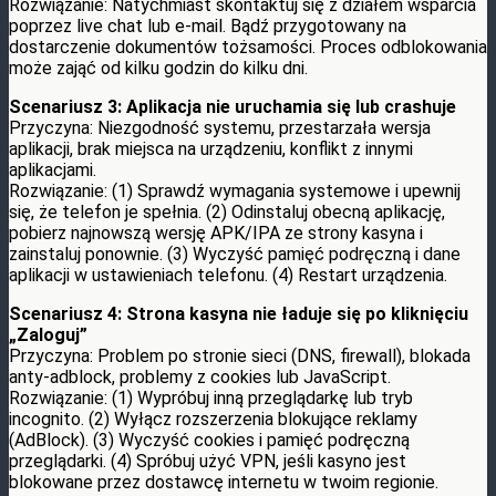
Rozwiązanie: Natychmiast skontaktuj się z działem wsparcia
poprzez live chat lub e-mail. Bądź przygotowany na
dostarczenie dokumentów tożsamości. Proces odblokowania
może zająć od kilku godzin do kilku dni.
Scenariusz 3: Aplikacja nie uruchamia się lub crashuje
Przyczyna: Niezgodność systemu, przestarzała wersja
aplikacji, brak miejsca na urządzeniu, konflikt z innymi
aplikacjami.
Rozwiązanie: (1) Sprawdź wymagania systemowe i upewnij
się, że telefon je spełnia. (2) Odinstaluj obecną aplikację,
pobierz najnowszą wersję APK/IPA ze strony kasyna i
zainstaluj ponownie. (3) Wyczyść pamięć podręczną i dane
aplikacji w ustawieniach telefonu. (4) Restart urządzenia.
Scenariusz 4: Strona kasyna nie ładuje się po kliknięciu
„Zaloguj”
Przyczyna: Problem po stronie sieci (DNS, firewall), blokada
anty-adblock, problemy z cookies lub JavaScript.
Rozwiązanie: (1) Wypróbuj inną przeglądarkę lub tryb
incognito. (2) Wyłącz rozszerzenia blokujące reklamy
(AdBlock). (3) Wyczyść cookies i pamięć podręczną
przeglądarki. (4) Spróbuj użyć VPN, jeśli kasyno jest
blokowane przez dostawcę internetu w twoim regionie.