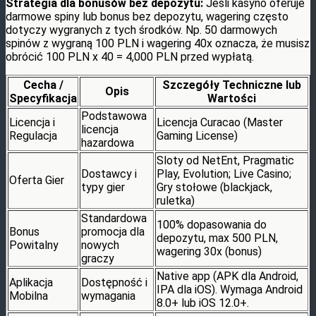
Strategia dla bonusów bez depozytu:
Jeśli kasyno oferuje
darmowe spiny lub bonus bez depozytu, wagering często
dotyczy wygranych z tych środków. Np. 50 darmowych
spinów z wygraną 100 PLN i wagering 40x oznacza, że musisz
obrócić 100 PLN x 40 = 4,000 PLN przed wypłatą.
Cecha /
Szczegóły Techniczne lub
Opis
Specyfikacja
Wartości
Podstawowa
Licencja i
Licencja Curacao (Master
licencja
Regulacja
Gaming License)
hazardowa
Sloty od NetEnt, Pragmatic
Dostawcy i
Play, Evolution; Live Casino;
Oferta Gier
typy gier
Gry stołowe (blackjack,
ruletka)
Standardowa
100% dopasowania do
Bonus
promocja dla
depozytu, max 500 PLN,
Powitalny
nowych
wagering 30x (bonus)
graczy
Native app (APK dla Android,
Aplikacja
Dostępność i
IPA dla iOS). Wymaga Android
Mobilna
wymagania
8.0+ lub iOS 12.0+.