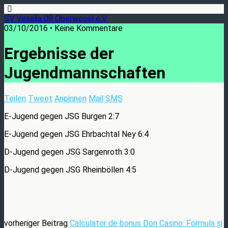
SV Vesalia 08 Oberwesel e.V.
03/10/2016 • Keine Kommentare
Ergebnisse der
Jugendmannschaften
Teilen
Tweet
Anpinnen
Mail
SMS
E-Jugend gegen JSG Burgen 2:7
E-Jugend gegen JSG Ehrbachtal Ney 6:4
D-Jugend gegen JSG Sargenroth 3:0
D-Jugend gegen JSG Rheinböllen 4:5
vorheriger Beitrag
Calculator de bonus Don Casino: Formula și