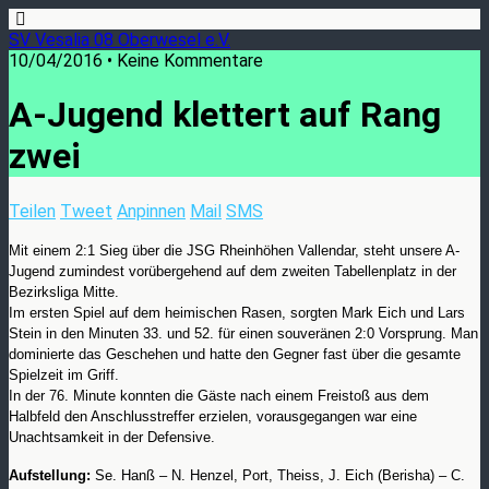
SV Vesalia 08 Oberwesel e.V.
10/04/2016 • Keine Kommentare
A-Jugend klettert auf Rang
zwei
Teilen
Tweet
Anpinnen
Mail
SMS
Mit einem 2:1 Sieg über die JSG Rheinhöhen Vallendar, steht unsere A-
Jugend zumindest vorübergehend auf dem zweiten Tabellenplatz in der
Bezirksliga Mitte.
Im ersten Spiel auf dem heimischen Rasen, sorgten Mark Eich und Lars
Stein in den Minuten 33. und 52. für einen souveränen 2:0 Vorsprung. Man
dominierte das Geschehen und hatte den Gegner fast über die gesamte
Spielzeit im Griff.
In der 76. Minute konnten die Gäste nach einem Freistoß aus dem
Halbfeld den Anschlusstreffer erzielen, vorausgegangen war eine
Unachtsamkeit in der Defensive.
Aufstellung:
Se. Hanß – N. Henzel, Port, Theiss, J. Eich (Berisha) – C.