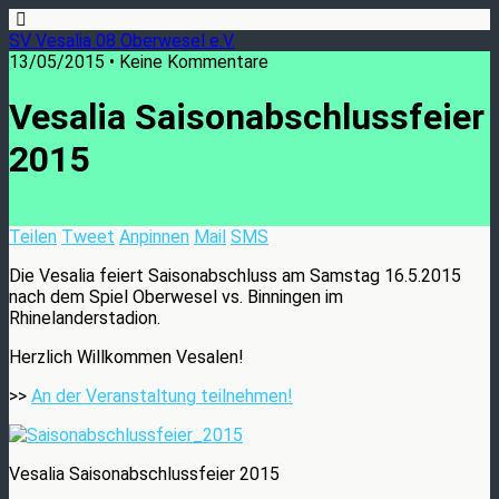
SV Vesalia 08 Oberwesel e.V.
13/05/2015 • Keine Kommentare
Vesalia Saisonabschlussfeier
2015
Teilen
Tweet
Anpinnen
Mail
SMS
Die Vesalia feiert Saisonabschluss am Samstag 16.5.2015
nach dem Spiel Oberwesel vs. Binningen im
Rhinelanderstadion.
Herzlich Willkommen Vesalen!
>>
An der Veranstaltung teilnehmen!
Vesalia Saisonabschlussfeier 2015