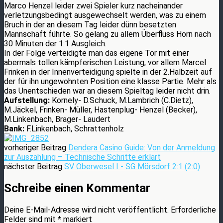
Marco Henzel leider zwei Spieler kurz nacheinander
verletzungsbedingt ausgewechselt werden, was zu einem
Bruch in der an diesem Tag leider dünn besetzten
Mannschaft führte. So gelang zu allem Überfluss Horn nach
30 Minuten der 1:1 Ausgleich.
In der Folge verteidigte man das eigene Tor mit einer
abermals tollen kämpferischen Leistung, vor allem Marcel
Frinken in der Innenverteidigung spielte in der 2.Halbzeit auf
der für ihn ungewohnten Position eine klasse Partie. Mehr als
das Unentschieden war an diesem Spieltag leider nicht drin.
Aufstellung:
Kornely- D.Schuck, M.Lambrich (C.Dietz),
M.Jäckel, Frinken- Müller, Hastenplug- Henzel (Becker),
M.Linkenbach, Brager- Laudert
Bank:
F.Linkenbach, Schrattenholz
vorheriger Beitrag
Dendera Casino Guide: Von der Anmeldung
zur Auszahlung – Technische Schritte erklärt
nächster Beitrag
SV Oberwesel I - SG Mörsdorf 2:1 (2:0)
Schreibe einen Kommentar
Deine E-Mail-Adresse wird nicht veröffentlicht.
Erforderliche
Felder sind mit
*
markiert