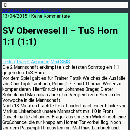
SV Vesalia 08 Oberwesel e.V.
13/04/2015 • Keine Kommentare
SV Oberwesel II – TuS Horn
1:1 (1:1)
Teilen
Tweet
Anpinnen
Mail
SMS
Die 2.Mannschaft erkämpfte sich letzten Sonntag ein 1:1
gegen den TuS Horn.
Vor dem Spiel galt es für Trainer Patrik Welches die Ausfälle
von Christoph Lambrich, Robin Dietz und Thomas Weiler zu
kompensieren. Hierfür rückten Johannes Brager, Dieter
Schuck und Maximilian Jäckel im Vergleich zum Sieg in der
Vorwoche in die Mannschaft.
Nach 13 Minuten brachte Felix Laudert nach einer Flanke von
Markus Linkenbach unsere Mannschaft mit 1:0 in Front.
Danach hatte Johannes Brager aus spitzem Winkel noch eine
Großchance, die nur knapp am Horner Tor vorbei flog. Noch
vor dem Pausenpfiff mussten mit Matthias Lambrich und