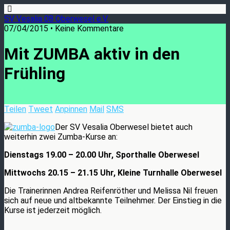
SV Vesalia 08 Oberwesel e.V.
07/04/2015 • Keine Kommentare
Mit ZUMBA aktiv in den
Frühling
Teilen
Tweet
Anpinnen
Mail
SMS
Der SV
Vesalia
Oberwesel bietet auch
weiterhin zwei
Zumba-Kurse
an:
Dienstags 19.00 – 20.00 Uhr, Sporthalle Oberwesel
Mittwochs 20.15 – 21.15 Uhr, Kleine Turnhalle Oberwesel
Die Trainerinnen Andrea
Reifenröther
und Melissa Nil freuen
sich auf neue und altbekannte Teilnehmer. Der Einstieg in die
Kurse ist jederzeit möglich.