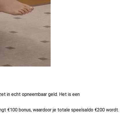
et in echt opneembaar geld. Het is een
ngt €100 bonus, waardoor je totale speelsaldo €200 wordt.