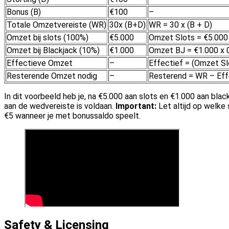
Bonus (B)
€100
–
Totale Omzetvereiste (WR)
30x (B+D)
WR = 30 x (B + D)
Omzet bij slots (100%)
€5.000
Omzet Slots = €5.000 
Omzet bij Blackjack (10%)
€1.000
Omzet BJ = €1.000 x 
Effectieve Omzet
–
Effectief = (Omzet Sl
Resterende Omzet nodig
–
Resterend = WR – Eff
In dit voorbeeld heb je, na €5.000 aan slots en €1.000 aan bl
aan de wedvereiste is voldaan.
Important:
Let altijd op welke 
€5 wanneer je met bonussaldo speelt.
Safety & Licensing