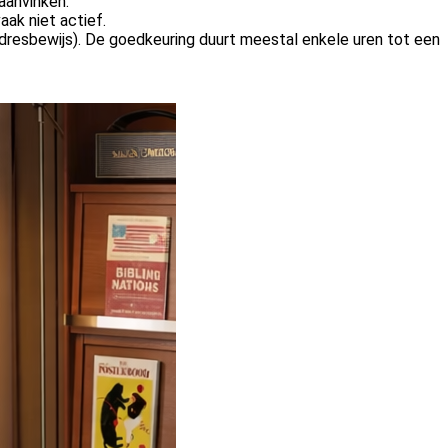
aanvinken.
aak niet actief.
 adresbewijs). De goedkeuring duurt meestal enkele uren tot een