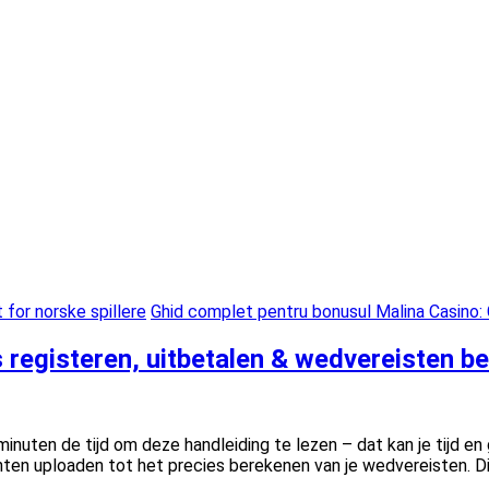
for norske spillere
Ghid complet pentru bonusul Malina Casino: C
 registeren, uitbetalen & wedvereisten b
 minuten de tijd om deze handleiding te lezen – dat kan je tijd e
n uploaden tot het precies berekenen van je wedvereisten. Dit is