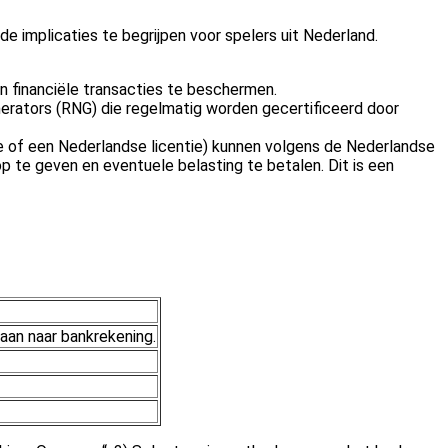
de implicaties te begrijpen voor spelers uit Nederland.
en financiële transacties te beschermen.
rators (RNG) die regelmatig worden gecertificeerd door
tie of een Nederlandse licentie) kunnen volgens de Nederlandse
p te geven en eventuele belasting te betalen. Dit is een
aan naar bankrekening.