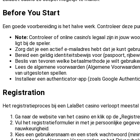
Before You Start
Een goede voorbereiding is het halve werk. Controleer deze pu
Note:
Controleer of online casino’s legaal zijn in jouw w
ligt bij de speler.
Zorg dat je een actief e-mailadres hebt dat je kunt gebru
Bereid een geldig identiteitsbewijs voor (paspoort, rijbe
Beslis van tevoren welke betaalmethode je wilt gebruike
Lees de algemene voorwaarden (Algemene Voorwaarden) va
van uitgesloten spellen.
Installeer een authenticator-app (zoals Google Authentic
Registration
Het registratieproces bij een LalaBet casino verloopt meestal
Ga naar de website van het casino en klik op de „Registr
Vul het registratieformulier in met je persoonlijke gege
nauwkeurigheid.
Kies een gebruikersnaam en een sterk wachtwoord (minima