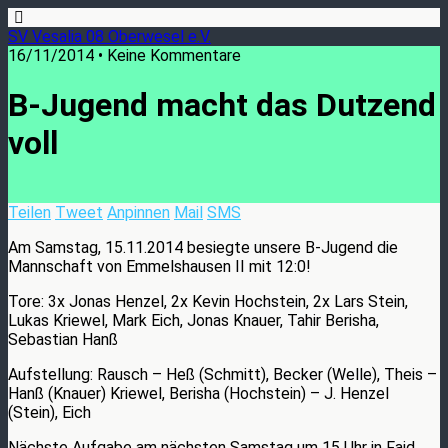
SV Vesalia 08 Oberwesel e.V.
16/11/2014 • Keine Kommentare
B-Jugend macht das Dutzend
voll
Teilen
Tweet
Anpinnen
Mail
SMS
Am Samstag, 15.11.2014 besiegte unsere B-Jugend die
Mannschaft von Emmelshausen II mit 12:0!
Tore: 3x Jonas Henzel, 2x Kevin Hochstein, 2x Lars Stein,
Lukas Kriewel, Mark Eich, Jonas Knauer, Tahir Berisha,
Sebastian Hanß
Aufstellung: Rausch – Heß (Schmitt), Becker (Welle), Theis –
Hanß (Knauer) Kriewel, Berisha (Hochstein) – J. Henzel
(Stein), Eich
Nächste Aufgabe am nächsten Samstag um 15 Uhr in Faid.