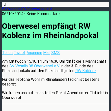
SV Vesalia 08 Oberwesel e.V.
06/10/2014 • Keine Kommentare
Oberwesel empfängt RW
Koblenz im Rheinlandpokal
Teilen
Tweet
Anpinnen
Mail
SMS
Am Mittwoch 15.10.14 um 19.30 Uhr trifft die 1.Mannschaft
des
SV Vesalia 08 Oberwesel e.V.
in der 3. Runde des
Rheinlandpokals auf den Rheinlandligisten
RW Koblenz
.
Für das liebliche Wohl im Rhinelanderstadion ist bestens
gesorgt.
Wir freuen uns auf einen tollen Pokal-Abend unter Flutlicht in
Oberwesel.