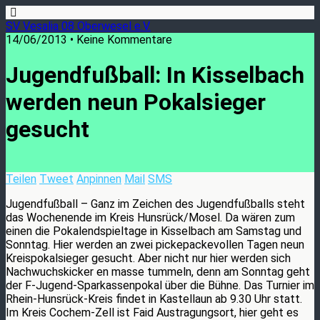
SV Vesalia 08 Oberwesel e.V.
14/06/2013 • Keine Kommentare
Jugendfußball: In Kisselbach
werden neun Pokalsieger
gesucht
Teilen
Tweet
Anpinnen
Mail
SMS
Jugendfußball – Ganz im Zeichen des Jugendfußballs steht
das Wochenende im Kreis Hunsrück/Mosel. Da wären zum
einen die Pokalendspieltage in Kisselbach am Samstag und
Sonntag. Hier werden an zwei pickepackevollen Tagen neun
Kreispokalsieger gesucht. Aber nicht nur hier werden sich
Nachwuchskicker en masse tummeln, denn am Sonntag geht
der F-Jugend-Sparkassenpokal über die Bühne. Das Turnier im
Rhein-Hunsrück-Kreis findet in Kastellaun ab 9.30 Uhr statt.
Im Kreis Cochem-Zell ist Faid Austragungsort, hier geht es