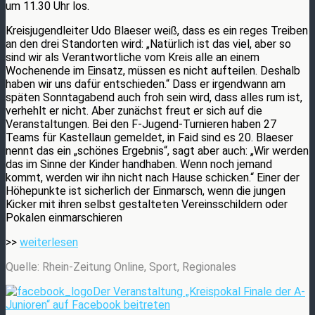
um 11.30 Uhr los.
Kreisjugendleiter Udo Blaeser weiß, dass es ein reges Treiben
an den drei Standorten wird: „Natürlich ist das viel, aber so
sind wir als Verantwortliche vom Kreis alle an einem
Wochenende im Einsatz, müssen es nicht aufteilen. Deshalb
haben wir uns dafür entschieden.“ Dass er irgendwann am
späten Sonntagabend auch froh sein wird, dass alles rum ist,
verhehlt er nicht. Aber zunächst freut er sich auf die
Veranstaltungen. Bei den F-Jugend-Turnieren haben 27
Teams für Kastellaun gemeldet, in Faid sind es 20. Blaeser
nennt das ein „schönes Ergebnis“, sagt aber auch: „Wir werden
das im Sinne der Kinder handhaben. Wenn noch jemand
kommt, werden wir ihn nicht nach Hause schicken.“ Einer der
Höhepunkte ist sicherlich der Einmarsch, wenn die jungen
Kicker mit ihren selbst gestalteten Vereinsschildern oder
Pokalen einmarschieren
>>
weiterlesen
Quelle: Rhein-Zeitung Online, Sport, Regionales
Der Veranstaltung „Kreispokal Finale der A-
Junioren“ auf Facebook beitreten