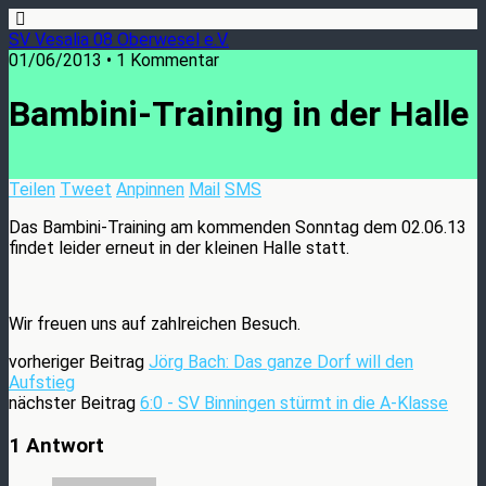
SV Vesalia 08 Oberwesel e.V.
01/06/2013 • 1 Kommentar
Bambini-Training in der Halle
Teilen
Tweet
Anpinnen
Mail
SMS
Das Bambini-Training am kommenden Sonntag dem 02.06.13
findet leider erneut in der kleinen Halle statt.
Wir freuen uns auf zahlreichen Besuch.
vorheriger Beitrag
Jörg Bach: Das ganze Dorf will den
Aufstieg
nächster Beitrag
6:0 - SV Binningen stürmt in die A-Klasse
1 Antwort