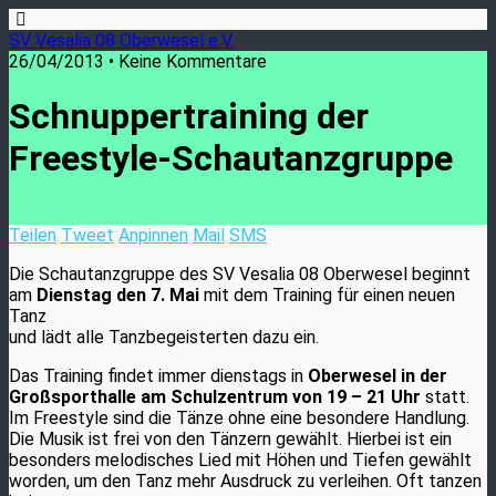
SV Vesalia 08 Oberwesel e.V.
26/04/2013 • Keine Kommentare
Schnuppertraining der
Freestyle-Schautanzgruppe
Teilen
Tweet
Anpinnen
Mail
SMS
Die Schautanzgruppe des SV Vesalia 08 Oberwesel beginnt
am
Dienstag den 7. Mai
mit dem Training für einen neuen
Tanz
und lädt alle Tanzbegeisterten dazu ein.
Das Training findet immer dienstags in
Oberwesel in der
Großsporthalle am Schulzentrum von 19 – 21 Uhr
statt.
Im Freestyle sind die Tänze ohne eine besondere Handlung.
Die Musik ist frei von den Tänzern gewählt. Hierbei ist ein
besonders melodisches Lied mit Höhen und Tiefen gewählt
worden, um den Tanz mehr Ausdruck zu verleihen. Oft tanzen