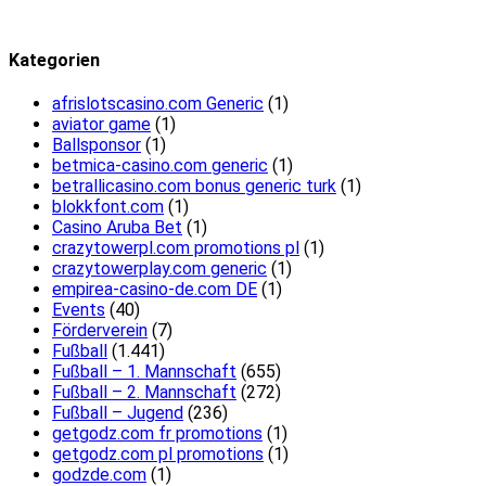
Kategorien
afrislotscasino.com Generic
(1)
aviator game
(1)
Ballsponsor
(1)
betmica-casino.com generic
(1)
betrallicasino.com bonus generic turk
(1)
blokkfont.com
(1)
Casino Aruba Bet
(1)
crazytowerpl.com promotions pl
(1)
crazytowerplay.com generic
(1)
empirea-casino-de.com DE
(1)
Events
(40)
Förderverein
(7)
Fußball
(1.441)
Fußball – 1. Mannschaft
(655)
Fußball – 2. Mannschaft
(272)
Fußball – Jugend
(236)
getgodz.com fr promotions
(1)
getgodz.com pl promotions
(1)
godzde.com
(1)