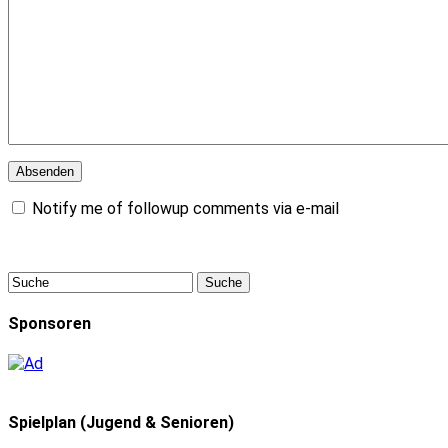
Notify me of followup comments via e-mail
Sponsoren
Spielplan (Jugend & Senioren)