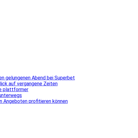
inen gelungenen Abend bei Superbet
blick auf vergangene Zeiten
ale plattformer
 unterwegs
n Angeboten profitieren können