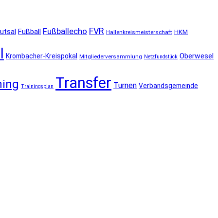
FVR
Fußballecho
utsal
Fußball
HKM
Hallenkreismeisterschaft
l
Oberwesel
Krombacher-Kreispokal
Mitgliederversammlung
Netzfundstück
Transfer
ning
Turnen
Verbandsgemeinde
Trainingsplan